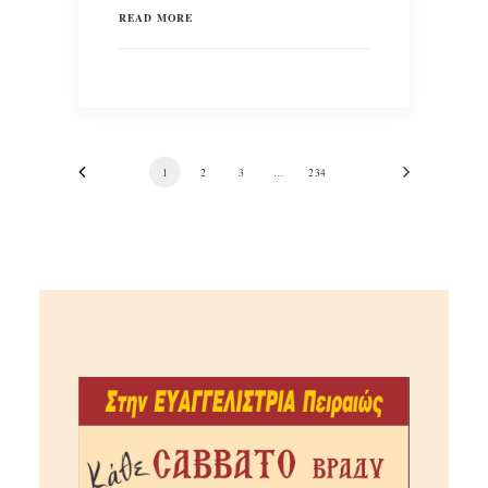
READ MORE
1
2
3
…
234