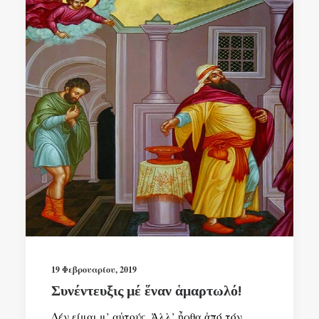
19 Φεβρουαρίου, 2019
Συνέντευξις μέ ἕναν ἁμαρτωλό!
Δέν είμαι μ’ αὐτούς. Ἀλλ’ ἦρθα ἀπό τόν