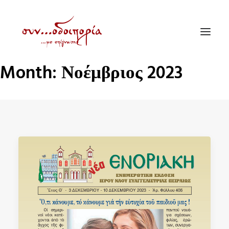
Month: Νοέμβριος 2023
ΑΡΧΙΚΗ
ΘΕΜΑΤΟΛΟΓΙΑ
ΑΝΑΚΟΙΝΩΣΕΙΣ
ΕΝΟΡΙΑ ΕΝ ΔΡΑΣΕΙ
ΕΥΑΓΓΕΛΙΣΤΡΙΑ ΠΕΙΡΑΙΏΣ
VIDEO
ΠΑΛΑΙΑ ΣΥΝΟΔΟΙΠΟΡΙΑ
ΕΠΙΚΟΙΝΩΝΙΑ