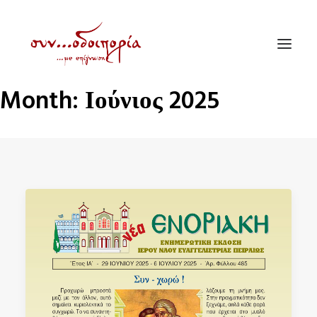
Month: Ιούνιος 2025
ΑΡΧΙΚΗ
ΘΕΜΑΤΟΛΟΓΙΑ
ΑΝΑΚΟΙΝΩΣΕΙΣ
ΕΝΟΡΙΑ ΕΝ ΔΡΑΣΕΙ
ΕΥΑΓΓΕΛΙΣΤΡΙΑ ΠΕΙΡΑΙΏΣ
VIDEO
ΠΑΛΑΙΑ ΣΥΝΟΔΟΙΠΟΡΙΑ
ΕΠΙΚΟΙΝΩΝΙΑ