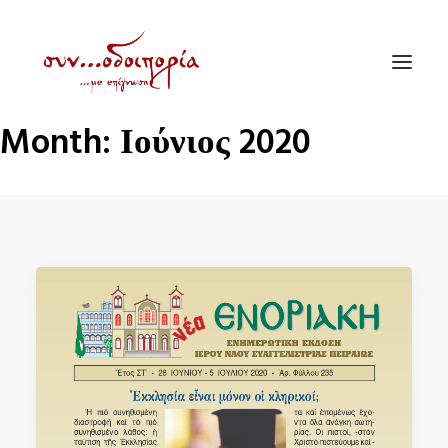
Month: Ιούνιος 2020
ΑΡΧΙΚΗ
ΘΕΜΑΤΟΛΟΓΙΑ
ΑΝΑΚΟΙΝΩΣΕΙΣ
ΕΝΟΡΙΑ ΕΝ ΔΡΑΣΕΙ
ΕΥΑΓΓΕΛΙΣΤΡΙΑ ΠΕΙΡΑΙΏΣ
VIDEO
ΠΑΛΑΙΑ ΣΥΝΟΔΟΙΠΟΡΙΑ
ΕΠΙΚΟΙΝΩΝΙΑ