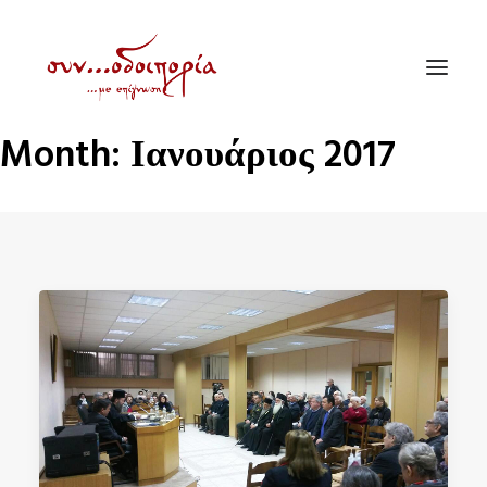
Month: Ιανουάριος 2017
ΑΡΧΙΚΗ
ΘΕΜΑΤΟΛΟΓΙΑ
ΑΝΑΚΟΙΝΩΣΕΙΣ
ΕΝΟΡΙΑ ΕΝ ΔΡΑΣΕΙ
ΕΥΑΓΓΕΛΙΣΤΡΙΑ ΠΕΙΡΑΙΏΣ
VIDEO
ΠΑΛΑΙΑ ΣΥΝΟΔΟΙΠΟΡΙΑ
ΕΠΙΚΟΙΝΩΝΙΑ