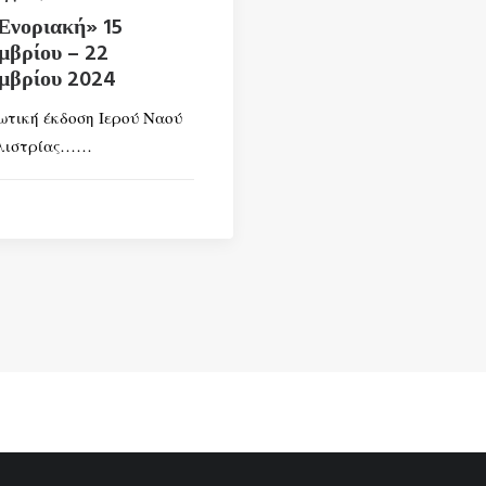
Ενοριακή» 15
μβρίου – 22
μβρίου 2024
τική έκδοση Ιερού Ναού
λιστρίας……