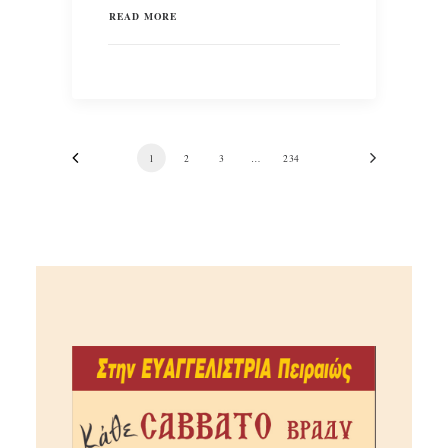
READ MORE
1
2
3
…
234