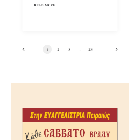
READ MORE
1
2
3
…
234