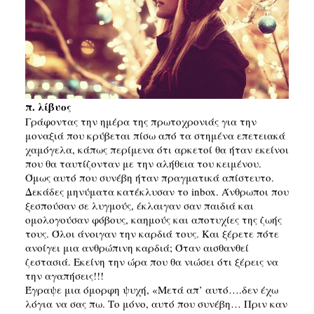
SEARCH
π. λίβυος
Γράφοντας την ημέρα της πρωτοχρονιάς για την
μοναξιά που κρύβεται πίσω από τα στημένα επετειακά
χαμόγελα, κάπως περίμενα ότι αρκετοί θα ήταν εκείνοι
που θα ταυτίζονταν με την αλήθεια του κειμένου.
Όμως αυτό που συνέβη ήταν πραγματικά απίστευτο.
Δεκάδες μηνύματα κατέκλυσαν το inbox. Άνθρωποι που
ξεσπούσαν σε λυγμούς, έκλαιγαν σαν παιδιά και
ομολογούσαν φόβους, καημούς και αποτυχίες της ζωής
τους. Όλοι άνοιγαν την καρδιά τους. Και ξέρετε πότε
ανοίγει μια αν
θρώπινη καρδιά; Όταν αισθανθεί
ζεστασιά. Εκείνη την ώρα που θα νιώσει ότι ξέρεις να
την αγαπήσεις!!!
Έγραψε μια όμορφη ψυχή, «Μετά απ’ αυτό….δεν έχω
λόγια να σας πω. Το μόνο, αυτό που συνέβη… Πριν καν