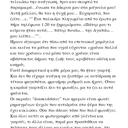
τελειώσω την ανάγνωση, πριν καν σκεφτώ το
παραμικρό…ένιωσα τα δάκρυα μου στα μάγουλα μου!
Αυτή μάλλον, θα ταν η ψυχή μου… Ευχαριστώ, που
ζείτε…», “” Ένα παλικάρι πληγωμένο από το έρωτα με
πήρε τηλέφωνο 1:20 τα ξημερώματα. «Πάτερ μου τι
κείμενο ήταν αυτό;…. πάτερ πονάω… την Αγαπάω…
μου λείπει…””..
Ήμουν σίγουρος ότι πίσω από τα επετειακά χαμόγελα
και εκείνα τα μάτια που υγρά εύχονται «χρόνια πολλά
και του χρόνου» ενώ μέσα τους ο χρόνος είναι
αβάστακτος δήμιος της ζωής τους, κρυβόταν οδύνη και
καημός.
Γιατί διαφορετικά η κάθε μέρα μας, θα ήταν γιορτή.
Και δεν θα είχαμε ανάγκη να ξεσπάμε ως αντίδραση σε
τέτοια φαγοπότια, φρενήρης ρυθμούς και ήχους. Όταν
η καρδιά γιορτάζει δεν το φωνάζει, μα το ζει κι αυτό
φαίνεται.
Οι ακραίες “διασκεδάσεις” των ημερών είναι φωνές
ρημαγμένων ψυχών που αντιδράνε στο ψέμα που της
έχει κυκλώσει. Όσο πιο άδειος τόσο πιο πολύ φωνάζεις.
Και όλες αυτές οι φωτογραφίες από γλέντια και
γιορτές, τι άλλο είναι, παρά μια προσπάθεια να
πείσουμε τους άλλους μα κυρίως τον εαυτό μας, ότι