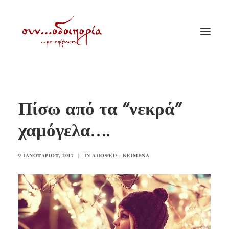
ΑΡΧΙΚΗ
Πίσω από τα “νεκρά”
ΘΕΜΑΤΟΛΟΓΙΑ
χαμόγελα….
ΑΝΑΚΟΙΝΩΣΕΙΣ
ΕΝΟΡΙΑ ΕΝ ΔΡΑΣΕΙ
9 ΙΑΝΟΥΑΡΊΟΥ, 2017
|
IN
ΑΠΌΨΕΙΣ
,
ΚΕΊΜΕΝΑ
ΕΥΑΓΓΕΛΙΣΤΡΙΑ ΠΕΙΡΑΙΏΣ
VIDEO
ΠΑΛΑΙΑ ΣΥΝΟΔΟΙΠΟΡΙΑ
ΕΠΙΚΟΙΝΩΝΙΑ