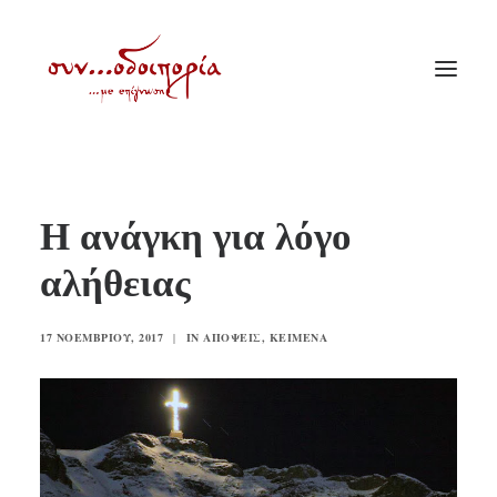
ΑΡΧΙΚΗ
Η ανάγκη για λόγο
ΘΕΜΑΤΟΛΟΓΙΑ
αλήθειας
ΑΝΑΚΟΙΝΩΣΕΙΣ
ΕΝΟΡΙΑ ΕΝ ΔΡΑΣΕΙ
17 ΝΟΕΜΒΡΊΟΥ, 2017
|
IN
ΑΠΌΨΕΙΣ
,
ΚΕΊΜΕΝΑ
ΕΥΑΓΓΕΛΙΣΤΡΙΑ ΠΕΙΡΑΙΏΣ
VIDEO
ΠΑΛΑΙΑ ΣΥΝΟΔΟΙΠΟΡΙΑ
ΕΠΙΚΟΙΝΩΝΙΑ