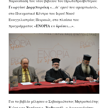
παρουσίαση του νέου βιβλίου του Πρωτοπρεσβυτέρου
Γεωργίου Δορμπαράκη
«
…δι’ εμού του αμαρτωλού
»,
στο Πνευματικό Κέντρο του Ιερού Ναού
Ευαγγελιστρίας Πειραιώς, στο πλαίσιο του
«ΕΝΟΡΙΑ εν δράσει…»
προγράμματος
.
Για το βιβλίο μίλησαν ο Σεβασμιώτατος Μητροπολίτης
Κώου και Νισύρου κ. Ναθαναήλ
, ο Αρχιμανδρίτης