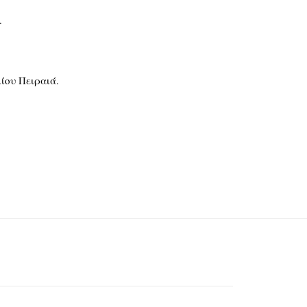
.
ίου Πειραιά.