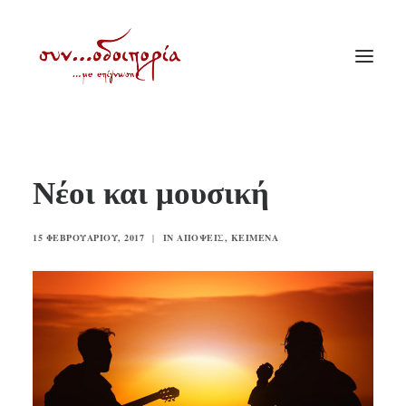
ΑΡΧΙΚΗ
Νέοι και μουσική
ΘΕΜΑΤΟΛΟΓΙΑ
ΑΝΑΚΟΙΝΩΣΕΙΣ
15 ΦΕΒΡΟΥΑΡΊΟΥ, 2017
|
IN
ΑΠΌΨΕΙΣ
,
ΚΕΊΜΕΝΑ
ΕΝΟΡΙΑ ΕΝ ΔΡΑΣΕΙ
ΕΥΑΓΓΕΛΙΣΤΡΙΑ ΠΕΙΡΑΙΏΣ
VIDEO
ΠΑΛΑΙΑ ΣΥΝΟΔΟΙΠΟΡΙΑ
ΕΠΙΚΟΙΝΩΝΙΑ