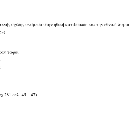
»
 στενής σχέσης ανάμεσα στην ηθική κατάπτωση και την εθνική παρ
e»)
 καν τάφοι
α
α
χ 281 σελ. 45 – 47)