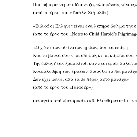
Που σήμερα ντροπιάζουνε ξεφυλισμένους γόνους
(από το έργο του «Τσάιλδ Χάρολδ»)
«Ειδικά οι Έλληνες είναι ένα λυπηρό δείγμα της
(από το έργο του «Notes to Child Harold’s Pilgrimag
«Ω χώρα των αθάνατων ηρώων, που τα εδάφη
Και τα βουνά σου κ’ οι σπηλιές κι’ οι κάμποι σου,
Της δόξας ήταν ξακουστοί, καν λευτεριάς παλάτι
Κοκκαλοθήκη των τρανών, ποιος θα το πει μονάχ
Δεν έχει μείνει από τα σε πέρεξ αυτό μονάχα»
(από το έργο του «Γκιαούρ»)
(στοιχεία από «Ιστορικά» εκδ. Ελευθεροτυπία τευ