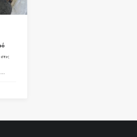
ρό
 στις
ο…