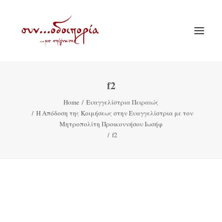
f2
ΑΡΧΙΚΗ
Home
Ευαγγελίστρια Πειραιώς
ΘΕΜΑΤΟΛΟΓΙΑ
Η Απόδοση της Κοιμήσεως στην Ευαγγελίστρια με τον
ΑΝΑΚΟΙΝΩΣΕΙΣ
Μητροπολίτη Προικοννήσου Ιωσήφ
f2
ΕΝΟΡΙΑ ΕΝ ΔΡΑΣΕΙ
ΕΥΑΓΓΕΛΙΣΤΡΙΑ ΠΕΙΡΑΙΏΣ
VIDEO
ΠΑΛΑΙΑ ΣΥΝΟΔΟΙΠΟΡΙΑ
ΕΠΙΚΟΙΝΩΝΙΑ