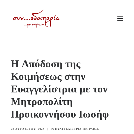
ΑΡΧΙΚΗ
Η Απόδοση της
ΘΕΜΑΤΟΛΟΓΙΑ
Κοιμήσεως στην
ΑΝΑΚΟΙΝΩΣΕΙΣ
Ευαγγελίστρια με τον
ΕΝΟΡΙΑ ΕΝ ΔΡΑΣΕΙ
ΕΥΑΓΓΕΛΙΣΤΡΙΑ ΠΕΙΡΑΙΏΣ
Μητροπολίτη
VIDEO
Προικοννήσου Ιωσήφ
ΠΑΛΑΙΑ ΣΥΝΟΔΟΙΠΟΡΙΑ
ΕΠΙΚΟΙΝΩΝΙΑ
28 ΑΥΓΟΎΣΤΟΥ, 2025
|
IN
ΕΥΑΓΓΕΛΊΣΤΡΙΑ ΠΕΙΡΑΙΏΣ