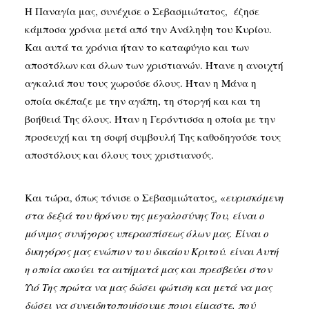
Η Παναγία μας, συνέχισε ο Σεβασμιώτατος, έζησε
κάμποσα χρόνια μετά από την Ανάληψη του Κυρίου.
Και αυτά τα χρόνια ήταν το καταφύγιο και των
αποστόλων και όλων των χριστιανών. Ήτανε η ανοιχτή
αγκαλιά που τους χωρούσε όλους. Ήταν η Μάνα η
οποία σκέπαζε με την αγάπη, τη στοργή και και τη
βοήθειά Της όλους. Ήταν η Γερόντισσα η οποία με την
προσευχή και τη σοφή συμβουλή Της καθοδηγούσε τους
αποστόλους και όλους τους χριστιανούς.
Και τώρα, όπως τόνισε ο Σεβασμιώτατος, «
ευρισκόμενη
στα δεξιά του θρόνου της μεγαλοσύνης Του, είναι ο
μόνιμος συνήγορος υπερασπίσεως όλων μας. Είναι ο
δικηγόρος μας ενώπιον του δικαίου Κριτού. είναι Αυτή
η οποία ακούει τα αιτήματά μας και πρεσβεύει στον
Υιό Της πρώτα να μας δώσει φώτιση και μετά να μας
δώσει να συνειδητοποιήσουμε ποιοι είμαστε, πού