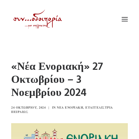
ΑΡΧΙΚΗ
«Νέα Ενοριακή» 27
ΘΕΜΑΤΟΛΟΓΙΑ
Οκτωβρίου – 3
ΑΝΑΚΟΙΝΩΣΕΙΣ
Νοεμβρίου 2024
ΕΝΟΡΙΑ ΕΝ ΔΡΑΣΕΙ
ΕΥΑΓΓΕΛΙΣΤΡΙΑ ΠΕΙΡΑΙΏΣ
24 ΟΚΤΩΒΡΊΟΥ, 2024
|
IN
ΝΈΑ ΕΝΟΡΙΑΚΉ
,
ΕΥΑΓΓΕΛΊΣΤΡΙΑ
VIDEO
ΠΕΙΡΑΙΏΣ
ΠΑΛΑΙΑ ΣΥΝΟΔΟΙΠΟΡΙΑ
ΕΠΙΚΟΙΝΩΝΙΑ