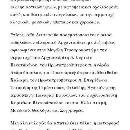
εκκλησιαστικών ύμνων, με αφηγήσεις και σχολιασμούς,
καθώς και θεατρικών αναγνώσεων, με την συμμετοχή
κληρικών, μουσικών, ηθοποιών και χορωδιών.
Επίσης, κάθε Δευτέρα θα πραγματοποιείται η σειρά
εκδηλώσεων «Ενοριακό Αρχονταρίκι», με συζητήσεις
αφιερωμένες στην Μεγάλη Τεσσαρακοστή με την
π. Συμεών
συμμετοχή του Αρχιμανδρίτη
Βενετσιάνου
π. Ανδρέα
, του Πρωτοπρεσβύτερου
Ανδρεόπουλου
π. Ματθαίου
, του Πρωτοπρεσβύτερου
Χάλαρη
π. Σπυρίδωνα
, του Πρωτοπρεσβύτερου
Τσιμούρη
Γερόντισσας Φιλοθέης
της
, Ηγουμένης της
Ιεράς Μονής Παναγίας Βρυούλων, του ψυχοθεραπευτή
Κυριάκου Βλασσόπουλου
Ηλία Λιαμή
και του
,
Μουσικού, Θεολόγου και Συγγραφέα.
Μεγάλη ευλογία θα αποτελέσει τέλος, η μεταφορά