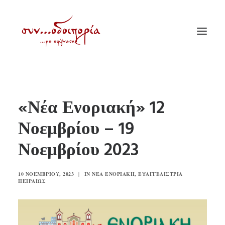
ΑΡΧΙΚΗ
«Νέα Ενοριακή» 12
ΘΕΜΑΤΟΛΟΓΙΑ
Νοεμβρίου – 19
ΑΝΑΚΟΙΝΩΣΕΙΣ
Νοεμβρίου 2023
ΕΝΟΡΙΑ ΕΝ ΔΡΑΣΕΙ
ΕΥΑΓΓΕΛΙΣΤΡΙΑ ΠΕΙΡΑΙΏΣ
10 ΝΟΕΜΒΡΊΟΥ, 2023
|
IN
ΝΈΑ ΕΝΟΡΙΑΚΉ
,
ΕΥΑΓΓΕΛΊΣΤΡΙΑ
VIDEO
ΠΕΙΡΑΙΏΣ
ΠΑΛΑΙΑ ΣΥΝΟΔΟΙΠΟΡΙΑ
ΕΠΙΚΟΙΝΩΝΙΑ