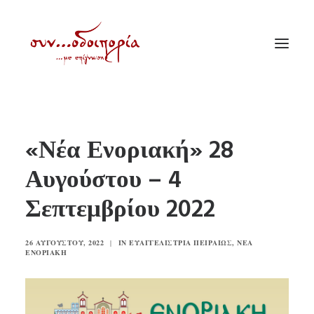
ΑΡΧΙΚΗ
«Νέα Ενοριακή» 28
ΘΕΜΑΤΟΛΟΓΙΑ
Αυγούστου – 4
ΑΝΑΚΟΙΝΩΣΕΙΣ
Σεπτεμβρίου 2022
ΕΝΟΡΙΑ ΕΝ ΔΡΑΣΕΙ
ΕΥΑΓΓΕΛΙΣΤΡΙΑ ΠΕΙΡΑΙΏΣ
26 ΑΥΓΟΎΣΤΟΥ, 2022
|
IN
ΕΥΑΓΓΕΛΊΣΤΡΙΑ ΠΕΙΡΑΙΏΣ
,
ΝΈΑ
VIDEO
ΕΝΟΡΙΑΚΉ
ΠΑΛΑΙΑ ΣΥΝΟΔΟΙΠΟΡΙΑ
ΕΠΙΚΟΙΝΩΝΙΑ