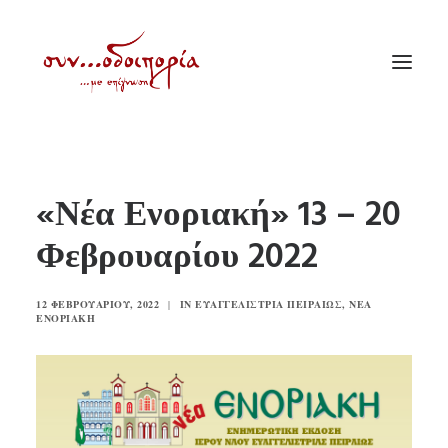
ΑΡΧΙΚΗ
«Νέα Ενοριακή» 13 – 20
ΘΕΜΑΤΟΛΟΓΙΑ
Φεβρουαρίου 2022
ΑΝΑΚΟΙΝΩΣΕΙΣ
ΕΝΟΡΙΑ ΕΝ ΔΡΑΣΕΙ
12 ΦΕΒΡΟΥΑΡΊΟΥ, 2022
|
IN
ΕΥΑΓΓΕΛΊΣΤΡΙΑ ΠΕΙΡΑΙΏΣ
,
ΝΈΑ
ΕΝΟΡΙΑΚΉ
ΕΥΑΓΓΕΛΙΣΤΡΙΑ ΠΕΙΡΑΙΏΣ
VIDEO
ΠΑΛΑΙΑ ΣΥΝΟΔΟΙΠΟΡΙΑ
ΕΠΙΚΟΙΝΩΝΙΑ