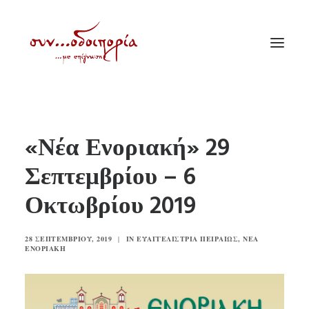
ΑΡΧΙΚΗ
«Νέα Ενοριακή» 29
ΘΕΜΑΤΟΛΟΓΙΑ
Σεπτεμβρίου – 6
ΑΝΑΚΟΙΝΩΣΕΙΣ
Οκτωβρίου 2019
ΕΝΟΡΙΑ ΕΝ ΔΡΑΣΕΙ
ΕΥΑΓΓΕΛΙΣΤΡΙΑ ΠΕΙΡΑΙΏΣ
28 ΣΕΠΤΕΜΒΡΊΟΥ, 2019
|
IN
ΕΥΑΓΓΕΛΊΣΤΡΙΑ ΠΕΙΡΑΙΏΣ
,
ΝΈΑ
VIDEO
ΕΝΟΡΙΑΚΉ
ΠΑΛΑΙΑ ΣΥΝΟΔΟΙΠΟΡΙΑ
ΕΠΙΚΟΙΝΩΝΙΑ