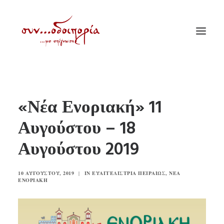
ΑΡΧΙΚΗ
«Νέα Ενοριακή» 11
ΘΕΜΑΤΟΛΟΓΙΑ
Αυγούστου – 18
ΑΝΑΚΟΙΝΩΣΕΙΣ
Αυγούστου 2019
ΕΝΟΡΙΑ ΕΝ ΔΡΑΣΕΙ
ΕΥΑΓΓΕΛΙΣΤΡΙΑ ΠΕΙΡΑΙΏΣ
10 ΑΥΓΟΎΣΤΟΥ, 2019
|
IN
ΕΥΑΓΓΕΛΊΣΤΡΙΑ ΠΕΙΡΑΙΏΣ
,
ΝΈΑ
VIDEO
ΕΝΟΡΙΑΚΉ
ΠΑΛΑΙΑ ΣΥΝΟΔΟΙΠΟΡΙΑ
ΕΠΙΚΟΙΝΩΝΙΑ