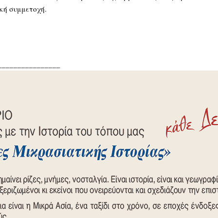
ική συμμετοχή.
________________