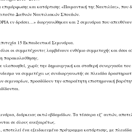
α επιμόρφωσης και κατάρτισης «Ποιμαντική της Ναυτιλίας», που
στιτούτο Διεθνών Ναυτιλιακών Σπουδών.
ΡΙΑ εν δράσει…» διοργανώθηκαν και 2 σεμινάρια που απευθύνοντ
πιτυχία 15 Εκπαιδευτικά Σεμινάρια.
, όλοι οι συμμετέχοντες λαμβάνουν ενθύμιο συμμετοχής και όσοι 
η παρακολούθησης.
χε υλοποιηθεί, χωρίς την δημιουργική και σταθερή συνεργασία το
ύνδεσμο να συμμετέχει ως συνδιοργανωτής σε πλειάδα δραστηριοτ
ν σεμιναρίων, προσδίδουν την απαραίτητη επιστημονική βαρύτητα
δίδονται.
ινάρια, διάρκειας οκτώ εβδομάδων. Τα τέσσερα εξ’ αυτών, αποτε
νται σε όλους ανεξαιρέτως.
α», αποτελεί ένα εξειδικευμένο πρόγραμμα κατάρτισης, με πλειάδ