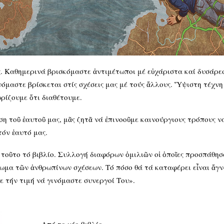
 Καθημερινά βρισκόμαστε ἀντιμέτωποι μέ εὐχάριστα καί δυσάρεσ
μαστε βρίσκεται στίς σχέσεις μας μέ τούς ἄλλους. Ὕψιστη τέχνη τ
ωρίζουμε ὅτι διαθέτουμε.
η τοῦ ἑαυτοῦ μας, μᾶς ζητᾶ νά ἐπινοοῦμε καινούργιους τρόπους 
τόν ἑαυτό μας.
ί τοῦτο τό βιβλίο. Συλλογή διαφόρων ὁμιλιῶν οἱ ὁποῖες προσπάθη
δωμα τῶν ἀνθρωπίνων σχέσεων. Τό πόσο θά τά καταφέρει εἶναι ἄγν
με τήν τιμή νά γινόμαστε συνεργοί Του».