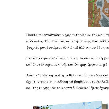
Ποικιλία καταστάσεων χαρακτηρίζουν τή ζωή μας.
δυσκολίες. Τό ἀποκορύφωμα τῆς πίεσης πού αἰσθανό
ψυχικές μας δυνάμεις, ἀλλά καί ἄλλες πού δέν γν
Στήν πραγματικότητα ἀπαιτεῖ μία διαρκῆ ὑπέρβασ
καί ἀποτέλεσμα σκληρῆς καί ἔντιμης ἐργασίας μέ 
Αὐτή τήν ἐπινοητικότητα θέλει νά ὑπηρετήσει κα
ἔχει τήν ταπεινή πρόθεση νά βοηθήσει στό ξεκλεί
καί τῆς ψυχῆς μας τά κρατᾶ ὁ Θεός καί ἐμεῖς ἔχου