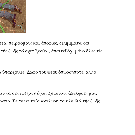
τα, πειρασμούς καί ἀπορίες, διλήμματα καί
ῆς ζωῆς τό σχετίζεσθαι, ἀπαιτεῖ ὄχι μόνο ὅλες τίς
νά ὑπάρξουμε. Δῶρο τοῦ Θεοῦ ὁπωσδήποτε, ἀλλά
σαν νά συντρέξουν ἀγωνιζόμενους ἀδελφούς μας,
ωστο. Σέ τελευταία ἀνάλυση τά κλειδιά τῆς ζωῆς