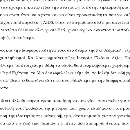
ταν έχουμε εγκαταλείψει την ανατροφή του στην τηλεόραση και 
να αγαπιέται, να αγαπά και να είναι προσωπικότητα που γνωρίζει
άσχουν από καρκίνο ή
AIDS
, όταν το παγκόσμιο σύστημα αρνείται
γιατί τα θέλουμε όλα, χωρίς Θεό, χωρίς αγώνα εναντίον των παθών
ριβώς πιστεύουμε.
ς και την διαφορετικότητά τους στο όνομα της πληθυσμιακής εξίσ
όχι πληθυσμοί. Και λαός σημαίνει ρίζες. Ιστορία. Γλώσσα. Αξίες.
ξουμε τα στοιχεία με βάση τα οποία θα συνομιλήσουμε, χωρίς ωρα
 Ιερά Εξέταση, το ίδιο δεν ωφελεί να λέμε ότι το Ισλάμ δεν οδήγ
ς αλήθειας ενθαρρύνει ώστε να συνυπάρξουμε με την διαφορετικό
νατο.
λλοθι στην παγκοσμιοποίηση να συνεχίσει τον αγώνα για την
θέωση του προσώπου της μητέρας μας, χωρίς επισήμανση του ρόλο
ηση της ιδιότητας της μάνας σήμερα, όταν σημασία για την γυναί
σα από την ζωή των παιδιών της, όταν, όσο πιο αργά γίνεται, παν