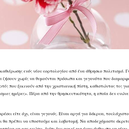
 καθιέρωσης ενός νέου εορτολογίου από ένα άθρησκο πολιτισμό. Γ
α ζήσουν χωρίς να θυμούνται πρόσωπα και γεγονότα που διαμορφώ
τές που ξεκινούν από την χριστιανική πίστη, καθιστώντας τες γ
μιες ημέρες». Πέρα από την θρησκευτικότητα, η οποία δεν ενώνει
τε όχι, είναι γεγονός. Είναι αργά για δάκρυα, τουλάχιστον σ
τι θα πρέπει να υποστούμε και λοβοτομή. Να αποδεχόμαστε άκριτα 
μητέρα να μας ενώσει, διότι δεν αρκεί για έναν άνθρωπο να γίνει