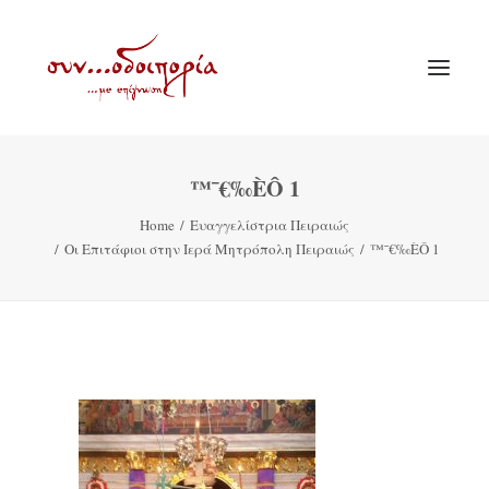
™¯€‰ÈÔ 1
ΑΡΧΙΚΗ
Home
Ευαγγελίστρια Πειραιώς
ΘΕΜΑΤΟΛΟΓΙΑ
Οι Επιτάφιοι στην Ιερά Μητρόπολη Πειραιώς
™¯€‰ÈÔ 1
ΑΝΑΚΟΙΝΩΣΕΙΣ
ΕΝΟΡΙΑ ΕΝ ΔΡΑΣΕΙ
ΕΥΑΓΓΕΛΙΣΤΡΙΑ ΠΕΙΡΑΙΏΣ
VIDEO
ΠΑΛΑΙΑ ΣΥΝΟΔΟΙΠΟΡΙΑ
ΕΠΙΚΟΙΝΩΝΙΑ