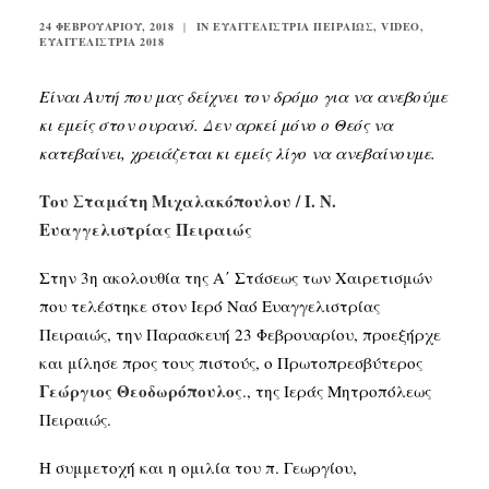
24 ΦΕΒΡΟΥΑΡΊΟΥ, 2018
|
IN
ΕΥΑΓΓΕΛΊΣΤΡΙΑ ΠΕΙΡΑΙΏΣ
,
VIDEO
,
ΕΥΑΓΓΕΛΊΣΤΡΙΑ 2018
SEARCH
Είναι Αυτή που μας δείχνει τον δρόμο για να ανεβούμε
κι εμείς στον ουρανό. Δεν αρκεί μόνο ο Θεός να
κατεβαίνει, χρειάζεται κι εμείς λίγο να ανεβαίνουμε.
Του Σταμάτη Μιχαλακόπουλου / Ι. Ν.
Ευαγγελιστρίας Πειραιώς
Στην 3η ακολουθία της Α΄ Στάσεως των Χαιρετισμών
που τελέστηκε στον Ιερό Ναό Ευαγγελιστρίας
Πειραιώς, την Παρασκευή 23 Φεβρουαρίου, προεξήρχε
και μίλησε προς τους πιστούς, ο Πρωτοπρεσβύτερος
Γεώργιος Θεοδωρόπουλος
., της Ιεράς Μητροπόλεως
Πειραιώς.
Η συμμετοχή και η ομιλία του π. Γεωργίου,