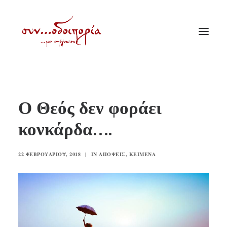
ΑΡΧΙΚΗ
Ο Θεός δεν φοράει
ΘΕΜΑΤΟΛΟΓΙΑ
κονκάρδα….
ΑΝΑΚΟΙΝΩΣΕΙΣ
ΕΝΟΡΙΑ ΕΝ ΔΡΑΣΕΙ
22 ΦΕΒΡΟΥΑΡΊΟΥ, 2018
|
IN
ΑΠΌΨΕΙΣ
,
ΚΕΊΜΕΝΑ
ΕΥΑΓΓΕΛΙΣΤΡΙΑ ΠΕΙΡΑΙΏΣ
VIDEO
ΠΑΛΑΙΑ ΣΥΝΟΔΟΙΠΟΡΙΑ
ΕΠΙΚΟΙΝΩΝΙΑ