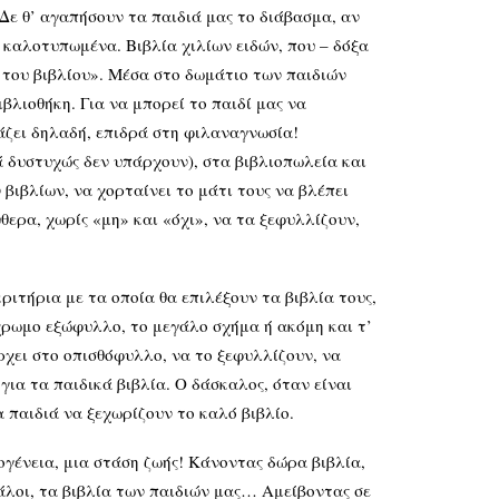
 Δε θ’ αγαπήσουν τα παιδιά μας το διάβασμα, αν
 καλοτυπωμένα. Βιβλία χιλίων ειδών, που – δόξα
 του βιβλίου». Μέσα στο δωμάτιο των παιδιών
ιβλιοθήκη. Για να μπορεί το παιδί μας να
αβάζει δηλαδή, επιδρά στη φιλαναγνωσία!
ά δυστυχώς δεν υπάρχουν), στα βιβλιοπωλεία και
βιβλίων, να χορταίνει το μάτι τους να βλέπει
θερα, χωρίς «μη» και «όχι», να τα ξεφυλλίζουν,
ριτήρια με τα οποία θα επιλέξουν τα βιβλία τους,
λύχρωμο εξώφυλλο, το μεγάλο σχήμα ή ακόμη και τ’
χει στο οπισθόφυλλο, να το ξεφυλλίζουν, να
για τα παιδικά βιβλία. Ο δάσκαλος, όταν είναι
 παιδιά να ξεχωρίζουν το καλό βιβλίο.
γένεια, μια στάση ζωής! Κάνοντας δώρα βιβλία,
γάλοι, τα βιβλία των παιδιών μας… Αμείβοντας σε