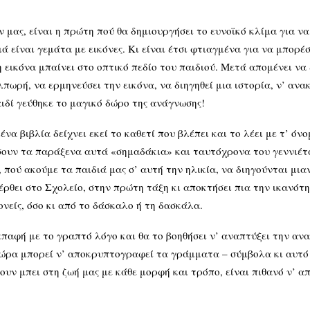
 μας, είναι η πρώτη πού θα δημιουργήσει το ευνοϊκό κλίμα για να 
ιά είναι γεμάτα με εικόνες. Κι είναι έτσι φτιαγμένα για να μπορέ
 εικόνα μπαίνει στο οπτικό πεδίο του παιδιού. Μετά απομένει να 
πωρή, να ερμηνεύσει την εικόνα, να διηγηθεί μια ιστορία, ν’ ανα
ιδί γεύθηκε το μαγικό δώρο της ανάγνωσης!
α βιβλία δείχνει εκεί το καθετί που βλέπει και το λέει με τ’ όνο
ουν τα παράξενα αυτά «σημαδάκια» και ταυτόχρονα του γεννιέται
, πού ακούμε τα παιδιά μας σ’ αυτή την ηλικία, να διηγούνται μι
ί έρθει στο Σχολείο, στην πρώτη τάξη κι αποκτήσει πια την ικανότ
νείς, όσο κι από το δάσκαλο ή τη δασκάλα.
 επαφή με το γραπτό λόγο και θα το βοηθήσει ν’ αναπτύξει την αν
Τώρα μπορεί ν’ αποκρυπτογραφεί τα γράμματα – σύμβολα κι αυτό 
ουν μπει στη ζωή μας με κάθε μορφή και τρόπο, είναι πιθανό ν’ α