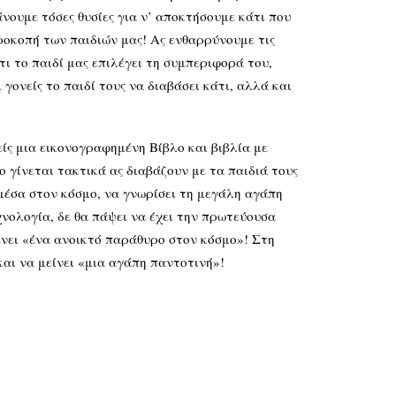
νουμε τόσες θυσίες για ν’ αποκτήσουμε κάτι που
ροκοπή των παιδιών μας! Ας ενθαρρύνουμε τις
ι το παιδί μας επιλέγει τη συμπεριφορά του,
ονείς το παιδί τους να διαβάσει κάτι, αλλά και
είς μια εικονογραφημένη Βίβλο και βιβλία με
ο γίνεται τακτικά ας διαβάζουν με τα παιδιά τους
 μέσα στον κόσμο, να γνωρίσει τη μεγάλη αγάπη
χνολογία, δε θα πάψει να έχει την πρωτεύουσα
μένει «ένα ανοικτό παράθυρο στον κόσμο»! Στη
 και να μείνει «μια αγάπη παντοτινή»!