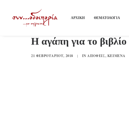
ΑΡΧΙΚΗ
ΘΕΜΑΤΟΛΟΓΙΑ
Η αγάπη για το βιβλίο
21 ΦΕΒΡΟΥΑΡΊΟΥ, 2018
|
IN
ΑΠΌΨΕΙΣ
,
ΚΕΊΜΕΝΑ