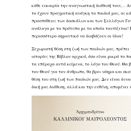
κάθε ευκαιρία την αναγνωστική διάθεσή τους… Ας
το έχουν πραγματική ανάγκη τα παιδιά μας, ας κ
προσπάθειες των δασκάλων και των Συλλόγων Γονέω
ανάλογα με τα πρότυπα με τα οποία ταυτίζεται! Ε
περισσότερο σημαντικό να διαβάζουν οι ίδιοι!
Ξεχωριστή θέση στη ζωή των παιδιών μας, πρέπει 
ιστορίες της Βίβλου αρχικά, όσο είναι μικρό το π
τα υπέροχα αυτά κείμενα, το λόγο του Θεού. Θα 
του Θεού για τον άνθρωπο, θα βρει νόημα και σκο
θέση του στη ζωή των παιδιών μας. Δεν είναι δυν
δική μας διάθεση, αλλά και την ευθύνη, απομένει 