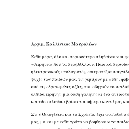
Αρχιμ. Καλλίνικος Μαυρολέων
Κάθε μέρα, όλο και περισσότερο πληθαίνουν οι φω
«σειρήνες» που τα περιβάλλουν. Παιδικά περιοδικ
ηλεκτρονικούς υπολογιστές, επιτραπέζια παιχνίδι
ψυχές των παιδιών μας, τις γεμίζουν με λύπη, φ
από τις εδραιωμένες αξίες, που οδηγούν τα παιδι
ελπίδα ειρήνης, μια όαση γαλήνης κι ένα αντίδοτο
και τόσο πλούσια βρίσκεται σήμερα κοντά μας και
Στην Οικογένεια και το Σχολείο, έχει ανατεθεί 
μας, μα και με κάθε τρόπο να βοηθήσουν τα παιδι