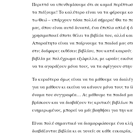
Περιττό να υπενθυμίσουμε ότι σε καμιά περίπτωση
τα πιέζουμε! Το καλύτερο είναι να τα φέρουμε κ
τω Θεώ – υπάρχουν τόσα πολλά σήμερα! Θα το πετ
μας, όπου είναι αυτό δυνατό, ένα έπιπλο απλό ή έ
χρησιμοποιεί όποτε θέλει τα βιβλία του, αλλά και
Απαραίτητο είναι να παίρνουμε τα παιδιά μας στι
στις διάφορες εκθέσεις βιβλίου, που κατά καιρού
βιβλία με πολύχρωμα εξώφυλλα, με ωραίες εικόνες
να τα αγοράζουν μόνα τους, να τα σφίγγουν στην
Το κυριότερο όμως είναι να τα μάθουμε να διαλέγ
για να μάθουν κι εκείνα να κάνουν μόνα τους το 
όνομα του συγγραφέα… Ας μάθουμε τα παιδιά μας
βρίσκουν και να διαβάζουν τις κριτικές βιβλίων π
ενημερωμένος, μπορεί να μάς βοηθήσει για την κα
Είναι πολύ σημαντικό να διαμορφώσουμε ένα κλίμ
διαβάζοντας βιβλία κι οι γονείς σε κάθε ευκαιρί