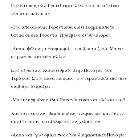
Γερόντισσας αλλά γιατί την ε’λένε έτσι, αφού είναι
νέα στο εικόνισμα;
-Την αποκαλούμε Γερόντισσα διότι έκαμε κάποτε
θαύμα σε ένα Γέροντα Ηγούμενο στ’Άγιονόρος.
-Αααα, ψέλισε με θαυμασμό… και δεν το ξερα. Μα να
σε ρωτήσω και κάτι άλλο:
Εγώ λέγω τους Χαιρετισμούς στην Παναγιά του
Τέμπλου. Στην Παναγία όμως την Γερόντισσα εδώ, δεν
διαβάζω, πειράζει;
-Μα ευλογημένε η ίδια Παναγία είναι και εδώ και εκεί!
Και τότε εκείνος θαμπασμένος ανεφώνησε και πάλιν
συνάπτωντας κατάπληκτος τας χείρας του:
-Αααα και ‘γω νόμιζα πως είναι διαφορετικές Παναγίες