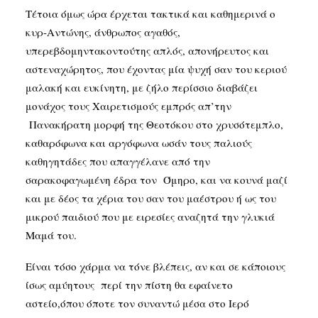
Τέτοια όμως ώρα έρχεται τακτικά και καθημερινά ο
κυρ-Αντώνης, άνθρωπος αγαθός,
υπερεβδομηντακοντούτης απλός, απονήρευτος και
αστεναχώρητος, που έχοντας μία ψυχή σαν του κεριού
μαλακή και ευκίνητη, με ζήλο περίσσιο διαβάζει
μονάχος τους Χαιρετισμούς εμπρός απ’την
Πανακήρατη μορφή της Θεοτόκου στο χρυσότεμπλο,
καθαρόφωνα και αργόφωνα ωσάν τους παλιούς
καθηγητάδες που απαγγέλανε από την
σαρακοφαγωμένη έδρα τον Όμηρο, και να κουνά μαζί
και με δέος τα χέρια του σαν του μαέστρου ή ως του
μικρού παιδιού που με ειρεσίες αναζητά την γλυκιά
Μαμά του.
Είναι τόσο χάρμα να τόνε βλέπεις, αν και σε κάποιους
ίσως αμύητους περί την πίστη θα εφαίνετο
αστείο,όπου όποτε τον συναντώ μέσα στο Ιερό