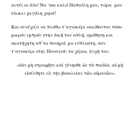
αυτές οι δύο! Να ‘σαι καλά Παπούλη μου, τώρα μου
έδωκες μεγάλη χαρά!
Και συνέχιζα να πλάθω τ’αγνοκέρι νοιώθοντας τόσο
μικρός εμπρός στην δική του απλή, αμάθητη και
ακατήχητη απ’τα πονηρά, μα εύπλαστη, σαν
τ’αγνοκέρι στης Παναγιάς τα χέρια, ψυχή του.
«ἐὰν μὴ στραφῆτε καὶ γένησθε ὡς τὰ παιδία, οὐ μὴ
εἰσέλθητε εἰς τὴν βασιλείαν τῶν οὐρανῶν».