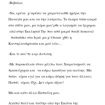
-Βεβαίως.
-Να, εμένα μ’αρέσει να χαιρετώ κάθε ημέρα την
Παναγία μας και να την λατρεύω. Το έκαμα τόσο καιρό
στο σπίτι μου, μα τώρα μου’ρθε ο λογισμός να έρχομαι
εδώ στην Εκκλησιά Της που από μικρό παιδί διακονώ
παπαδάκι στο Ιερό, μα μ’έπιασε χθές η
Καντηλανάφτισσα και μού λέει…
-Και τι σου’πε κυρ-Αντώνη;
-Με παρακάλεσε όταν μέλπω τους Χαιρετισμούς να
προσεύχομαι και να κάμω τρισάγιο για εκείνην. Μα
ποίος είμαι εγώ για να κάμω δέηση για τους άλλους;
Παπάς είμαι; Όχι, Δεν είμαι άξιος!
Μα και κάτι άλλο Παπούλη μου.
Αγαπώ πολύ και τούτην εδώ την Εικόνα της