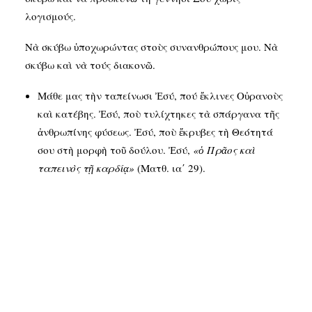
λογισμούς.
Νὰ σκύβω ὑποχωρώντας στοὺς συνανθρώπους μου. Νὰ
σκύβω καὶ νὰ τούς διακονῶ.
Μάθε μας τὴν ταπείνωσι Ἐσύ, πού ἔκλινες Οὐρανοὺς
καὶ κατέβης. Ἐσύ, ποὺ τυλίχτηκες τὰ σπάργανα τῆς
ἀνθρωπίνης φύσεως. Ἐσύ, ποὺ ἔκρυβες τὴ Θεότητά
σου στὴ μορφὴ τοῦ δούλου. Ἐσύ,
«ὁ Πρᾶος καὶ
ταπεινὸς τῇ καρδίᾳ»
(Ματθ. ια΄ 29).