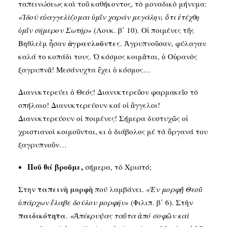
ταπεινώσεως καὶ τοῦ καθήκοντος, τὸ μοναδικὸ μήνυμα:
«Ἰδού εὐαγγελίζομαι ὑμῖν χαράν μεγάλην, ὅτι ἐτέχθη
ὑμῖν σήμερον Σωτήρ»
(Λουκ. β΄ 10). Οἱ ποιμένες τῆς
ἀγραυλοῦντες
Βηθλεὲμ ἦσαν
. Ἀγρυπνοῦσαν, φύλαγαν
καλά το κοπάδι τους. Ὁ κόσμος κοιμᾶται, ὁ Οὐρανὸς
ξαγρυπνᾶ! Μεσάνυχτα ἔχει ὁ κόσμος…
Διανυκτερεύει ὁ Θεός! Διανυκτερεῦον φαρμακεῖο τὸ
σπήλαιο! Διανυκτερεύουν καί οἱ ἄγγελοι!
Διανυκτερεύουν οἱ ποιμένες! Σήμερα δυστυχῶς οἱ
χριστιανοὶ κοιμοῦνται, κι ὁ διάβολος μέ τὰ ὄργανά του
ξαγρυπνοῦν…
Ποῦ θά βροῦμε,
σήμερα, τὸ Χριστό;
ταπεινὴ
μορφὴ
Στην
πού λαμβάνει.
«Ἐν μορφῇ Θεοῦ
ὑπάρχων ἔλαβε δούλου μορφήν»
(Φιλιπ. β΄ 6). Στὴν
παιδικότητα
.
«Ἀπέκρυψας ταῦτα ἀπό σοφῶν καὶ