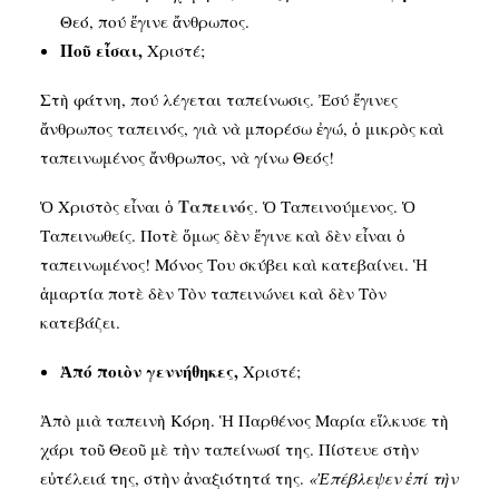
Θεό, πού ἔγινε ἄνθρωπος.
Ποῦ εἶσαι,
Χριστέ;
Στὴ φάτνη, πού λέγεται ταπείνωσις. Ἐσύ ἔγινες
ἄνθρωπος ταπεινός, γιὰ νὰ μπορέσω ἐγώ, ὁ μικρὸς καὶ
ταπεινωμένος ἄνθρωπος, νὰ γίνω Θεός!
Ταπεινός
Ὁ Χριστὸς εἶναι ὁ
. Ὁ Ταπεινούμενος. Ὁ
Ταπεινωθείς. Ποτὲ ὅμως δὲν ἔγινε καὶ δὲν εἶναι ὁ
ταπεινωμένος! Μόνος Του σκύβει καὶ κατεβαίνει. Ἡ
ἁμαρτία ποτὲ δὲν Τὸν ταπεινώνει καὶ δὲν Τὸν
κατεβάζει.
Ἀπό ποιὸν γεννήθηκες,
Χριστέ;
Ἀπὸ μιὰ ταπεινὴ Κόρη. Ἡ Παρθένος Μαρία εἵλκυσε τὴ
χάρι τοῦ Θεοῦ μὲ τὴν ταπείνωσί της. Πίστευε στὴν
εὐτέλειά της, στὴν ἀναξιότητά της.
«Ἐπέβλεψεν ἐπί τὴν