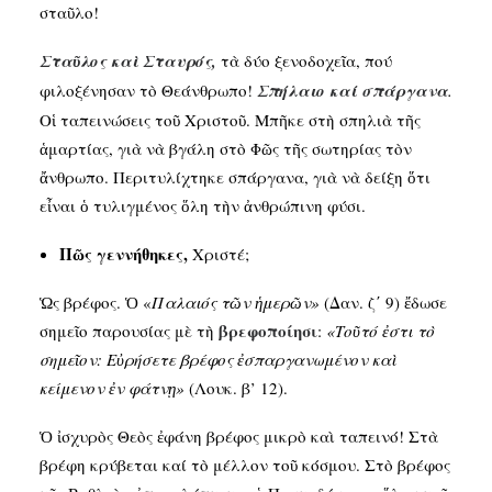
σταῦλο!
Σταῦλος καὶ Σταυρός,
τὰ δύο ξενοδοχεῖα, πού
φιλοξένησαν τὸ Θεάνθρωπο!
Σπήλαιο καί σπάργανα
.
Οἱ ταπεινώσεις τοῦ Χριστοῦ. Μπῆκε στὴ σπηλιὰ τῆς
ἁμαρτίας, γιὰ νὰ βγάλη στὸ Φῶς τῆς σωτηρίας τὸν
ἄνθρωπο. Περιτυλίχτηκε σπάργανα, γιὰ νὰ δείξη ὅτι
εἶναι ὁ τυλιγμένος ὅλη τὴν ἀνθρώπινη φύσι.
Πῶς γεννήθηκες,
Χριστέ;
Ὡς βρέφος. Ὁ «
Παλαιός τῶν ἡμερῶν»
(Δαν. ζ΄ 9) ἔδωσε
βρεφοποίησι
σημεῖο παρουσίας μὲ τὴ
:
«Τοῦτό ἐστι τὸ
σημεῖον: Εὐρήσετε βρέφος ἐσπαργανωμένον καὶ
κείμενον ἐν φάτνῃ»
(Λουκ. β’ 12).
Ὁ ἰσχυρὸς Θεὸς ἐφάνη βρέφος μικρὸ καὶ ταπεινό! Στὰ
βρέφη κρύβεται καί τὸ μέλλον τοῦ κόσμου. Στὸ βρέφος