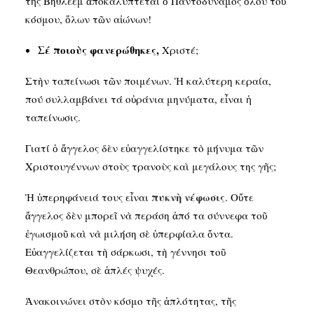
τῆς Βηθλεὲμ ἀποκαλύπτεται ὁ Παντοδύναμος ὅλου τοῦ
κόσμου, ὅλων τῶν αἰώνων!
Σέ ποιοὺς φανερώθηκες,
Χριστέ;
Στὴν ταπείνωσι τῶν ποιμένων. Ἡ καλύτερη κεραία,
πού συλλαμβάνει τά οὐράνια μηνύματα, εἶναι ἡ
ταπείνωσις.
Γιατί ὁ ἄγγελος δὲν εὐαγγελίστηκε τὸ μήνυμα τῶν
Χριστουγέννων στοὺς τρανοὺς καὶ μεγάλους της γῆς;
πυκνὴ νέφωσις
Ἡ ὑπερηφάνειά τους εἶναι
. Οὔτε
ἄγγελος δὲν μπορεῖ νὰ περάση ἀπό τα σύννεφα τοῦ
ἐγωισμοῦ καὶ νὰ μιλήση σὲ ὑπερφίαλα ὄντα.
Εὐαγγελίζεται τὴ σάρκωσι, τὴ γέννησι τοῦ
Θεανθρώπου, σὲ ἁπλές ψυχές.
Ἀνακοινώνει στὸν κόσμο τῆς ἁπλότητας, τῆς