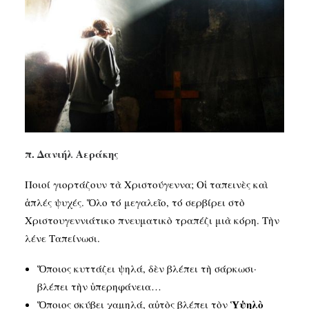
SEARCH
π. Δανιήλ Αεράκης
Ποιοί γιορτάζουν τὰ Χριστούγεννα; Οἱ ταπεινὲς καὶ
ἁπλές ψυχές. Ὅλο τό μεγαλεῖο, τό σερβίρει στὸ
Χριστουγεννιάτικο πνευματικὸ τραπέζι μιὰ κόρη. Τὴν
λένε Ταπείνωσι.
Ὅποιος κυττάζει ψηλά, δὲν βλέπει τὴ σάρκωσι·
βλέπει τὴν ὑπερηφάνεια…
Ὑψηλὸ
Ὅποιος σκύβει χαμηλά, αὐτὸς βλέπει τὸν