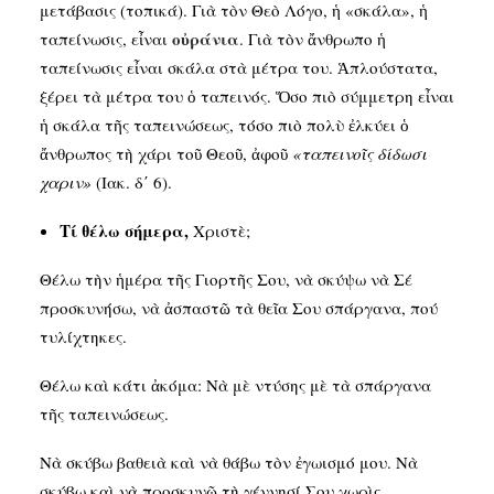
μετάβασις (τοπικά). Γιὰ τὸν Θεὸ Λόγο, ἡ «σκάλα», ἡ
οὐράνια
ταπείνωσις, εἶναι
. Γιὰ τὸν ἄνθρωπο ἡ
ταπείνωσις εἶναι σκάλα στὰ μέτρα του. Ἁπλούστατα,
ξέρει τὰ μέτρα του ὁ ταπεινός. Ὅσο πιὸ σύμμετρη εἶναι
ἡ σκάλα τῆς ταπεινώσεως, τόσο πιὸ πολὺ ἐλκύει ὁ
ἄνθρωπος τὴ χάρι τοῦ Θεοῦ, ἀφοῦ
«ταπεινοῖς δίδωσι
χαριν»
(Ιακ. δ΄ 6).
Τί θέλω σήμερα,
Χριστὲ;
Θέλω τὴν ἡμέρα τῆς Γιορτῆς Σου, νὰ σκύψω νὰ Σέ
προσκυνήσω, νὰ ἀσπαστῶ τὰ θεῖα Σου σπάργανα, πού
τυλίχτηκες.
Θέλω καὶ κάτι ἀκόμα: Νὰ μὲ ντύσης μὲ τὰ σπάργανα
τῆς ταπεινώσεως.
Νὰ σκύβω βαθειὰ καὶ νὰ θάβω τὸν ἐγωισμό μου. Νὰ
σκύβω καὶ νὰ προσκυνῶ τὴ γέννησί Σου χωρὶς