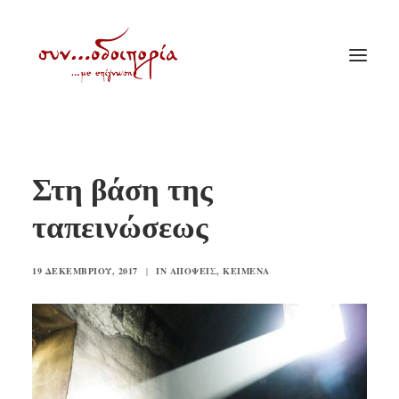
ΑΡΧΙΚΗ
Στη βάση της
ΘΕΜΑΤΟΛΟΓΙΑ
ταπεινώσεως
ΑΝΑΚΟΙΝΩΣΕΙΣ
ΕΝΟΡΙΑ ΕΝ ΔΡΑΣΕΙ
19 ΔΕΚΕΜΒΡΊΟΥ, 2017
|
IN
ΑΠΌΨΕΙΣ
,
ΚΕΊΜΕΝΑ
ΕΥΑΓΓΕΛΙΣΤΡΙΑ ΠΕΙΡΑΙΏΣ
VIDEO
ΠΑΛΑΙΑ ΣΥΝΟΔΟΙΠΟΡΙΑ
ΕΠΙΚΟΙΝΩΝΙΑ