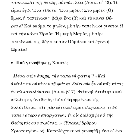
ταπείνωσιν τῆς δούλης αὐτοῦ»
, λέει (Λουκ. α΄ 48). Τί
Ο
εἶμαι ἐγώ; Ἕνα τίποτε! Ἕνα μηδέν! Στὸ μηδὲν (
)
Υ
ὅμως, ἡ ταπείνωσις, βάζει ἕνα (
) καὶ τὸ κάνει
Οὐ-
Ω
ρανό!
Καὶ ἀκόμα τὸ μηδὲν, μὲ τὴν ταπείνωσι γίνεται
καὶ τήν κάνει Ὡραία. Ἡ μικρὴ Μαρία, μὲ τὴν
Οὐράνιο
ταπείνωσί της, δέχτηκε τὸν
καὶ ἔγινε ἡ
Ὡραία
!
Ποῦ γεννήθηκες,
Χριστέ;
“Μέσα στὴν ἄσημη, τὴν ταπεινὴ φάτνη”!
«Καὶ
ἀνέκλινεν αὐτὸν ἐν τῇ φάτνῃ, διότι οὐκ ἦν αὐτοῖς τόπος
Φάτνη!
ἐν τῷ καταλύματι»
(Λουκ. β΄ 7).
Λιτότητα καὶ
ἁπλότητα, ἀντίθεσις στὴν ὑπερηφάνεια τῆς
πολυτέλειας.
«Τί γὰρ εὐτελέστερον σπηλαίου; τί δὲ
ταπεινότερον σπαργάνων; ἐν οἷς διέλαμψεν ὁ τῆς
Θεότητός σου πλοῦτος…»
(
Ὑπακοή
ὄρθρου
Χριστουγέννων). Καταδέχτηκε νὰ γεννηθῆ μέσα σ’ ἕνα