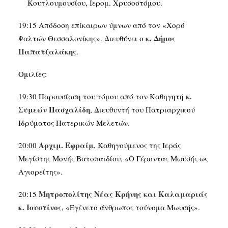
Κουτλουμουσίου, Ιερομ. Χρυσοστόμου.
19:15 Απόδοση επίκαιρων ύμνων από τον «Χορό
κ. Δήμος
Ψαλτών Θεσσαλονίκης». Διευθύνει ο
Παπατζαλάκης
.
Ομιλίες:
κ.
19:30 Παρουσίαση του τόμου από τον Καθηγητή
Συμεών Πασχαλίδη
, Διευθυντή του Πατριαρχικού
Ιδρύματος Πατερικών Μελετών.
Αρχιμ. Εφραίμ
20:00
, Καθηγούμενος της Ιεράς
Μεγίστης Μονής Βατοπαιδίου, «Ο Γέροντας Μωυσής ως
Αγιορείτης».
Μητροπολίτης Νέας Κρήνης και Καλαμαριάς
20:15
κ. Ι­ου­στίνος
, «Εγένε­το άνθρωπος τούνομα Μωυσής».