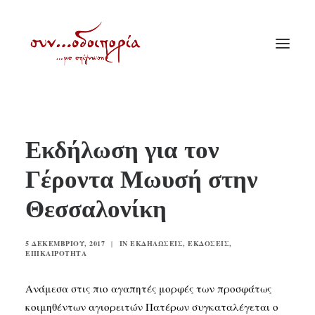
ΑΡΧΙΚΗ
Εκδήλωση για τον
ΘΕΜΑΤΟΛΟΓΙΑ
Γέροντα Μωυσή στην
ΑΝΑΚΟΙΝΩΣΕΙΣ
Θεσσαλονίκη
ΕΝΟΡΙΑ ΕΝ ΔΡΑΣΕΙ
ΕΥΑΓΓΕΛΙΣΤΡΙΑ ΠΕΙΡΑΙΏΣ
5 ΔΕΚΕΜΒΡΊΟΥ, 2017
|
IN
ΕΚΔΗΛΏΣΕΙΣ
,
ΕΚΔΌΣΕΙΣ
,
VIDEO
ΕΠΙΚΑΙΡΌΤΗΤΑ
ΠΑΛΑΙΑ ΣΥΝΟΔΟΙΠΟΡΙΑ
Ανάμεσα στις πιο αγαπητές μορφές των προσφάτως
ΕΠΙΚΟΙΝΩΝΙΑ
κοιμηθέντων αγιορειτών Πατέρων συγκαταλέγεται ο