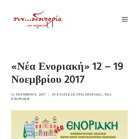
ΑΡΧΙΚΗ
«Νέα Ενοριακή» 12 – 19
ΘΕΜΑΤΟΛΟΓΙΑ
Νοεμβρίου 2017
ΑΝΑΚΟΙΝΩΣΕΙΣ
ΕΝΟΡΙΑ ΕΝ ΔΡΑΣΕΙ
11 ΝΟΕΜΒΡΊΟΥ, 2017
|
IN
ΕΥΑΓΓΕΛΊΣΤΡΙΑ ΠΕΙΡΑΙΏΣ
,
ΝΈΑ
ΕΝΟΡΙΑΚΉ
ΕΥΑΓΓΕΛΙΣΤΡΙΑ ΠΕΙΡΑΙΏΣ
VIDEO
ΠΑΛΑΙΑ ΣΥΝΟΔΟΙΠΟΡΙΑ
ΕΠΙΚΟΙΝΩΝΙΑ