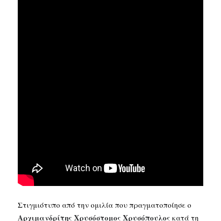
SEARCH
Στιγμιότυπο από την ομιλία που πραγματοποίησε ο
Αρχιμανδρίτης Χρυσόστομος Χρυσόπουλος
κατά τη