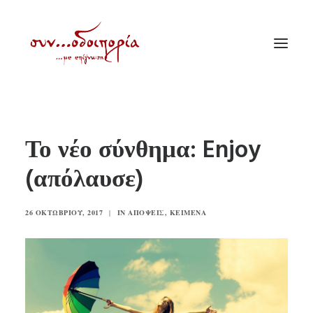
ΑΡΧΙΚΗ
Το νέο σύνθημα: Enjoy
ΘΕΜΑΤΟΛΟΓΙΑ
(απόλαυσε)
ΑΝΑΚΟΙΝΩΣΕΙΣ
ΕΝΟΡΙΑ ΕΝ ΔΡΑΣΕΙ
26 ΟΚΤΩΒΡΊΟΥ, 2017
|
IN
ΑΠΌΨΕΙΣ
,
ΚΕΊΜΕΝΑ
ΕΥΑΓΓΕΛΙΣΤΡΙΑ ΠΕΙΡΑΙΏΣ
VIDEO
ΠΑΛΑΙΑ ΣΥΝΟΔΟΙΠΟΡΙΑ
ΕΠΙΚΟΙΝΩΝΙΑ