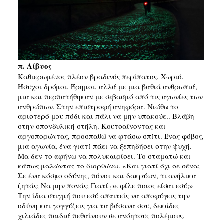
SEARCH
π. Λίβυος
Καθιερωμένος πλέον βραδινός περίπατος. Χωριό.
Ήσυχοι δρόμοι. Έρημοι, αλλά με μια βαθιά ανθρωπιά,
μια και περπατήθηκαν με σεβασμό από τις αγωνίες των
ανθρώπων. Στην επιστροφή ανηφόρα. Νιώθω το
αριστερό μου πόδι και πάλι να μην υπακούει. Βλάβη
στην σπονδυλική στήλη. Κουτσαίνοντας και
αργοπορώντας, προσπαθώ να φτάσω σπίτι. Ένας φόβος,
μια αγωνία, ένα γιατί πάει να ξεπηδήσει στην ψυχή.
Μα δεν το αφήνω να πολυκαιρίσει. Το σταματώ και
κάπως μαλώντας το δ
ιορθώνω. «Και γιατί όχι σε σένα;
Σε ένα κόσμο οδύνης, πόνου και δακρύων, τι ανήλικα
ζητάς; Να μην πονάς; Γιατί ρε φίλε ποιος είσαι εσύ;»
Την ίδια στιγμή που εσύ απαιτείς να αποφύγεις την
οδύνη και γογγύζεις για τα βάσανα σου, δεκάδες
χιλιάδες παιδιά πεθαίνουν σε ανόητους πολέμους,