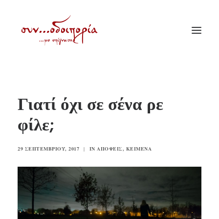
ΑΡΧΙΚΗ
Γιατί όχι σε σένα ρε
ΘΕΜΑΤΟΛΟΓΙΑ
φίλε;
ΑΝΑΚΟΙΝΩΣΕΙΣ
ΕΝΟΡΙΑ ΕΝ ΔΡΑΣΕΙ
29 ΣΕΠΤΕΜΒΡΊΟΥ, 2017
|
IN
ΑΠΌΨΕΙΣ
,
ΚΕΊΜΕΝΑ
ΕΥΑΓΓΕΛΙΣΤΡΙΑ ΠΕΙΡΑΙΏΣ
VIDEO
ΠΑΛΑΙΑ ΣΥΝΟΔΟΙΠΟΡΙΑ
ΕΠΙΚΟΙΝΩΝΙΑ