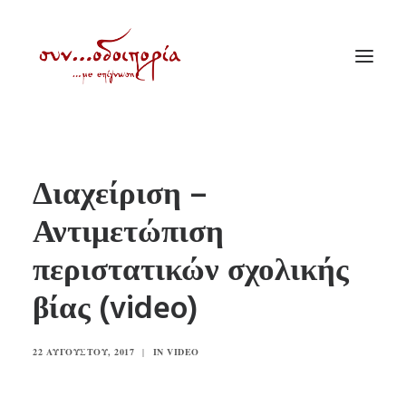
ΑΡΧΙΚΗ
Διαχείριση –
ΘΕΜΑΤΟΛΟΓΙΑ
Αντιμετώπιση
ΑΝΑΚΟΙΝΩΣΕΙΣ
περιστατικών σχολικής
ΕΝΟΡΙΑ ΕΝ ΔΡΑΣΕΙ
ΕΥΑΓΓΕΛΙΣΤΡΙΑ ΠΕΙΡΑΙΏΣ
βίας (video)
VIDEO
22 ΑΥΓΟΎΣΤΟΥ, 2017
|
IN
VIDEO
ΠΑΛΑΙΑ ΣΥΝΟΔΟΙΠΟΡΙΑ
ΕΠΙΚΟΙΝΩΝΙΑ