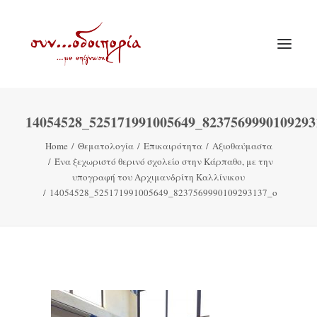
14054528_525171991005649_8237569990109293
ΑΡΧΙΚΗ
Home
Θεματολογία
Επικαιρότητα
Αξιοθαύμαστα
ΘΕΜΑΤΟΛΟΓΙΑ
Ένα ξεχωριστό θερινό σχολείο στην Κάρπαθο, με την
ΑΝΑΚΟΙΝΩΣΕΙΣ
υπογραφή του Αρχιμανδρίτη Καλλίνικου
14054528_525171991005649_8237569990109293137_o
ΕΝΟΡΙΑ ΕΝ ΔΡΑΣΕΙ
ΕΥΑΓΓΕΛΙΣΤΡΙΑ ΠΕΙΡΑΙΏΣ
VIDEO
ΠΑΛΑΙΑ ΣΥΝΟΔΟΙΠΟΡΙΑ
ΕΠΙΚΟΙΝΩΝΙΑ