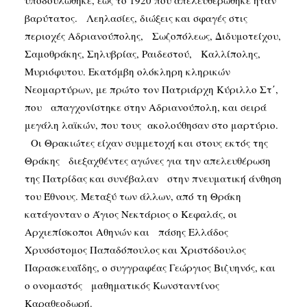
υποδουλώθηκε, έως το 1920 που απελευθερώθηκε ήταν
βαρύτατος. Λεηλασίες, διώξεις και σφαγές στις
περιοχές Αδριανούπολης, Σωζοπόλεως, Διδυμοτείχου,
Σαμοθράκης, Σηλυβρίας, Ραιδεστού, Καλλίπολης,
Μυριόφυτου. Εκατόμβη ολόκληρη κληρικών
Νεομαρτύρων, με πρώτο τον Πατριάρχη Κύριλλο Στ΄,
που απαγχονίστηκε στην Αδριανούπολη, και σειρά
μεγάλη λαϊκών, που τους ακολούθησαν στο μαρτύριο.
Οι Θρακιώτες είχαν συμμετοχή και στους εκτός της
Θράκης διεξαχθέντες αγώνες για την απελευθέρωση
της Πατρίδας και συνέβαλαν στην πνευματική άνθηση
του Έθνους. Μεταξύ των άλλων, από τη Θράκη
κατάγονταν ο Άγιος Νεκτάριος ο Κεφαλάς, οι
Αρχιεπίσκοποι Αθηνών και πάσης Ελλάδος
Χρυσόστομος Παπαδόπουλος και Χριστόδουλος
Παρασκευαΐδης, ο συγγραφέας Γεώργιος Βιζυηνός, και
ο ονομαστός μαθηματικός Κωνσταντίνος
Καραθεοδωρή.