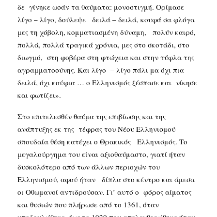
δε γίνηκε ωσάν τα θαύματα: μονοστιγμή. Ορίμασε
λίγο – λίγο, δούλεψε δειλά – δειλά, κουφά σα φλόγα
μες τη χόβολη, κομματιασμένη δύναμη, πολύν καιρό,
πολλά, πολλά τραγικά χρόνια, μες στο σκοτάδι, στο
διωγμό, στη φοβέρα στη φτώχεια και στην τύφλα της
αγραμματοσύνης. Και λίγο – λίγο πάλι μα όχι πια
δειλά, όχι κούφια … ο Ελληνισμός ξέσπασε και νίκησε
και φωτίζει».
Στο επιτελεσθέν θαύμα της επιβίωσης και της
ανάπτυξης εκ της τέφρας του Νέου Ελληνισμού
σπουδαία θέση κατέχει ο Θρακικός Ελληνισμός. Το
μεγαλούργημα του είναι αξιοθαύμαστο, γιατί ήταν
δυσκολότερο από των άλλων περιοχών του
Ελληνισμού, αφού ήταν δίπλα στο κέντρο και άμεσα
οι Οθωμανοί αντιδρούσαν. Γι’ αυτό ο φόρος αίματος
και θυσιών που πλήρωσε από το 1361, όταν