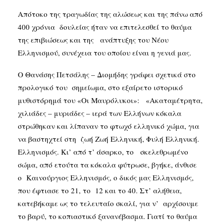
Απότοκο της τραγωδίας της αλώσεως και της πάνω από
400 χρόνια δουλείας ήταν να επιτελεσθεί το θαύμα
της επιβιώσεως και της ανάπτυξης του Νέου
Ελληνισμού, συνέχεια του οποίου είναι η γενιά μας.
Ο Θανάσης Πετσάλης – Διομήδης γράφει σχετικά στο
προλογικό του σημείωμα, στο εξαίρετο ιστορικό
μυθιστόρημά του «Οι Μαυρόλυκοι»: «Ακαταμέτρητα,
χιλιάδες – μυριάδες – ιερά των Ελλήνων κόκαλα
στρώθηκαν και λίπαναν το φτωχό ελληνικό χώμα, για
να βαστηχτεί στη ζωή Ζωή Ελληνική, Φυλή Ελληνική.
Ελληνισμός. Κι’ από τ’ άσαρκο, το σκελεθρωμένο
σώμα, από ετούτα τα κόκαλα φύτρωσε, βγήκε, άνθισε
ο Καινούργιος Ελληνισμός, ο δικός μας Ελληνισμός,
που έφτιασε το 21, το 12 και το 40. Στ’ αλήθεια,
κατεβήκαμε ως το τελευταίο σκαλί, για ν’ αρχίσουμε
το βαρύ, το κοπιαστικό ξανανέβασμα. Γιατί το θαύμα