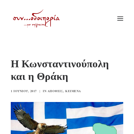
ΑΡΧΙΚΗ
Η Κωνσταντινούπολη
ΘΕΜΑΤΟΛΟΓΙΑ
και η Θράκη
ΑΝΑΚΟΙΝΩΣΕΙΣ
ΕΝΟΡΙΑ ΕΝ ΔΡΑΣΕΙ
1 ΙΟΥΝΊΟΥ, 2017
|
IN
ΑΠΌΨΕΙΣ
,
ΚΕΊΜΕΝΑ
ΕΥΑΓΓΕΛΙΣΤΡΙΑ ΠΕΙΡΑΙΏΣ
VIDEO
ΠΑΛΑΙΑ ΣΥΝΟΔΟΙΠΟΡΙΑ
ΕΠΙΚΟΙΝΩΝΙΑ