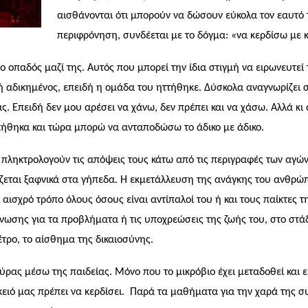
αισθάνονται ότι μπορούν να δώσουν εύκολα τον εαυτό 
περιφρόνηση, συνδέεται με το δόγμα: «να κερδίσω με 
αι ο οπαδός μαζί της. Αυτός που μπορεί την ίδια στιγμή να ειρωνευτ
ή αδικημένος, επειδή η ομάδα του ηττήθηκε. Δύσκολα αναγνωρίζει σ
. Επειδή δεν μου αρέσει να χάνω, δεν πρέπει και να χάσω. Αλλά κι α
ικήθηκα και τώρα μπορώ να ανταποδώσω το άδικο με άδικο.
 πληκτρολογούν τις απόψεις τους κάτω από τις περιγραφές των αγώ
ίζεται ξαφνικά στα γήπεδα. Η εκμετάλλευση της ανάγκης του ανθρώπ
 αισχρό τρόπο όλους όσους είναι αντίπαλοί του ή και τους παίκτες 
όνωσης για τα προβλήματα ή τις υποχρεώσεις της ζωής του, στο στά
τρο, το αίσθημα της δικαιοσύνης.
ούρας μέσω της παιδείας. Μόνο που το μικρόβιο έχει μεταδοθεί και ε
κειό μας πρέπει να κερδίσει.
Παρά τα μαθήματα για την χαρά της συ