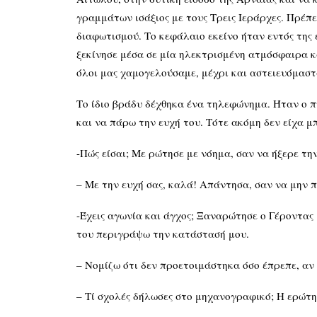
γραμμάτων ισάξιος με τους Τρεις Ιεράρχες. Πρέπε
διαφωτισμού. Το κεφάλαιο εκείνο ήταν εντός της
ξεκίνησε μέσα σε μία ηλεκτρισμένη ατμόσφαιρα 
όλοι μας χαμογελούσαμε, μέχρι και αστειευόμαστ
Το ίδιο βράδυ δέχθηκα ένα τηλεφώνημα. Ήταν ο πν
και να πάρω την ευχή του. Τότε ακόμη δεν είχα μ
-Πώς είσαι; Με ρώτησε με νόημα, σαν να ήξερε τη
– Με την ευχή σας, καλά! Απάντησα, σαν να μην π
-Έχεις αγωνία και άγχος; Ξαναρώτησε ο Γέροντας 
του περιγράψω την κατάστασή μου.
– Νομίζω ότι δεν προετοιμάστηκα όσο έπρεπε, αν
– Τί σχολές δήλωσες στο μηχανογραφικό; Η ερώτη