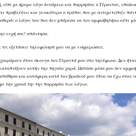
λή, είπε με ήρεμο λόγο δυνάμεως και παρρησίας ο Γέροντας, υποδ
νει προβλέψεις και γενικότερα ο τρόπος που με αντιμετώπιζε πάν
αθερός ο λόγος του που δεν μπόρεσα να τον αμφισβητήσω ούτε μί
 την ευχή σας! απάντησα.
ς τις εξετάσεις τηλεφώνησέ μου να με ενημερώσεις.
α χαιρόμουν όταν άκουγα τον Γέροντά μου στο τηλέφωνο. Δεν ήτα
αταπνίξουν αυτήν την πηγαία χαρά. Ωστόσο μέσα μου δεν αμφισβή
ροσπάθησα και κατάφερα κατά τον βραδινό μου ύπνο να έχω στον ν
 με την χροιά της την παρρησία των λόγων.