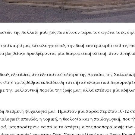
ωστών της πολλούς μαθητές που δίνουν τώρα τον αγώνα τους, δη
 από καιρό μας έστειλε γραπτώς την δική του εμπειρία από τις πα
ίρα βοηθείας» προσφέροντας μία διαφορετική οπτική, στον συνηθισ
δικές εξετάσεις στο εξεταστικό κέντρο της Αρναίας της Χαλκιδικ
ις στην τριτοβάθμια εκπαίδευση τότε ήταν εξαιρετικά περιορισμέ
ο με την μελλοντική πορεία της ζωής μας, αλλά επέσυρε μία αδή
η πιεσμένη ψυχολογία μας. Ήμασταν μία παρέα περίπου 10-12 συμ
ολογικές σπουδές, η νομική, η θεολογία και η παιδαγωγική, που ήτ
 φορά, μας παρότρυνε να πάμε το απόγευμα της προπαραμονής των
 κάνουμε παράκληση στον Άγιο. Στην συνείδησή μας ο Άγιος Κοσμ