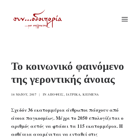
ΑΡΧΙΚΗ
Το κοινωνικό φαινόμενο
ΘΕΜΑΤΟΛΟΓΙΑ
της γεροντικής άνοιας
ΑΝΑΚΟΙΝΩΣΕΙΣ
ΕΝΟΡΙΑ ΕΝ ΔΡΑΣΕΙ
16 ΜΑΪ́ΟΥ, 2017
|
IN
ΑΠΌΨΕΙΣ
,
ΙΑΤΡΙΚΆ
,
ΚΕΊΜΕΝΑ
ΕΥΑΓΓΕΛΙΣΤΡΙΑ ΠΕΙΡΑΙΏΣ
Σχεδόν 36 εκατομμύρια άνθρωποι πάσχουν από
VIDEO
άνοια παγκοσμίως. Μέχρι το 2050 υπολογίζεται ο
ΠΑΛΑΙΑ ΣΥΝΟΔΟΙΠΟΡΙΑ
αριθμός αυτός να φτάσει τα 115 εκατομμύρια. Η
ΕΠΙΚΟΙΝΩΝΙΑ
ασθένεια αναμένεται να ενταθεί στις