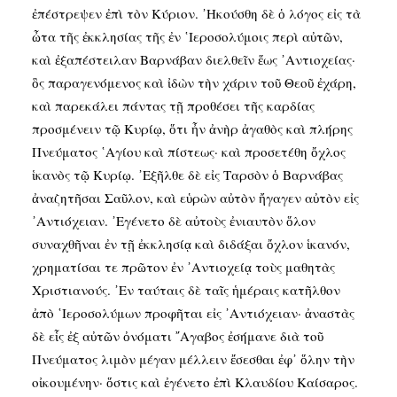
ἐπέστρεψεν ἐπὶ τὸν Κύριον. ᾿Ηκούσθη δὲ ὁ λόγος εἰς τὰ
ὦτα τῆς ἐκκλησίας τῆς ἐν ῾Ιεροσολύμοις περὶ αὐτῶν,
καὶ ἐξαπέστειλαν Βαρνάβαν διελθεῖν ἕως ᾿Αντιοχείας·
ὃς παραγενόμενος καὶ ἰδὼν τὴν χάριν τοῦ Θεοῦ ἐχάρη,
καὶ παρεκάλει πάντας τῇ προθέσει τῆς καρδίας
προσμένειν τῷ Κυρίῳ, ὅτι ἦν ἀνὴρ ἀγαθὸς καὶ πλήρης
Πνεύματος ῾Αγίου καὶ πίστεως· καὶ προσετέθη ὄχλος
ἱκανὸς τῷ Κυρίῳ. ᾿Εξῆλθε δὲ εἰς Ταρσὸν ὁ Βαρνάβας
ἀναζητῆσαι Σαῦλον, καὶ εὑρὼν αὐτὸν ἤγαγεν αὐτὸν εἰς
᾿Αντιόχειαν. ᾿Εγένετο δὲ αὐτοὺς ἐνιαυτὸν ὅλον
συναχθῆναι ἐν τῇ ἐκκλησίᾳ καὶ διδάξαι ὄχλον ἱκανόν,
χρηματίσαι τε πρῶτον ἐν ᾿Αντιοχείᾳ τοὺς μαθητὰς
Χριστιανούς. ᾿Εν ταύταις δὲ ταῖς ἡμέραις κατῆλθον
ἀπὸ ῾Ιεροσολύμων προφῆται εἰς ᾿Αντιόχειαν· ἀναστὰς
δὲ εἷς ἐξ αὐτῶν ὀνόματι ῎Αγαβος ἐσήμανε διὰ τοῦ
Πνεύματος λιμὸν μέγαν μέλλειν ἔσεσθαι ἐφ᾿ ὅλην τὴν
οἰκουμένην· ὅστις καὶ ἐγένετο ἐπὶ Κλαυδίου Καίσαρος.