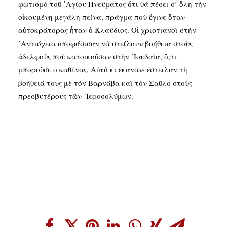
φωτισμὸ τοῦ ῾Αγίου Πνεύματος ὅτι θὰ πέσει σ’ ὅλη τὴν
οἰκουμένη μεγάλη πείνα, πράγμα ποὺ ἔγινε ὅταν
αὐτοκράτορας ἦταν ὁ Κλαύδιος. Οἱ χριστιανοὶ στὴν
᾿Αντιόχεια ἀποφάσισαν νὰ στείλουν βοήθεια στοὺς
ἀδελφοὺς ποὺ κατοικοῦσαν στὴν ᾿Ιουδαία, ὅ,τι
μποροῦσε ὁ καθένας. Αὐτὸ κι ἔκαναν· ἔστειλαν τὴ
βοήθειά τους μὲ τὸν Βαρνάβα καὶ τὸν Σαῦλο στοὺς
πρεσβυτέρους τῶν ῾Ιεροσολύμων.