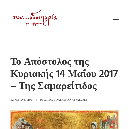
ΑΡΧΙΚΗ
Το Απόστολος της
ΘΕΜΑΤΟΛΟΓΙΑ
Κυριακής 14 Μαΐου 2017
ΑΝΑΚΟΙΝΩΣΕΙΣ
– Της Σαμαρείτιδος
ΕΝΟΡΙΑ ΕΝ ΔΡΑΣΕΙ
ΕΥΑΓΓΕΛΙΣΤΡΙΑ ΠΕΙΡΑΙΏΣ
12 ΜΑΪ́ΟΥ, 2017
|
IN
ΑΠΟΣΤΟΛΙΚΌ ΑΝΆΓΝΩΣΜΑ
VIDEO
ΠΑΛΑΙΑ ΣΥΝΟΔΟΙΠΟΡΙΑ
ΕΠΙΚΟΙΝΩΝΙΑ