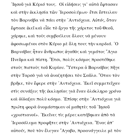
᾿Ιησοῦ γιὰ Κύριό τους. Οἱ εἰδήσεις γι’ αὐτὰ ἔφτασαν
καὶ στὴν ἐκκλησία τῶν ῾Ιεροσολύμων· ἔτσι ἔστειλαν
τὸν Βαρνάβα νὰ πάει στὴν ᾿Αντιόχεια. Αὐτός, ὅταν
ἔφτασε ἐκεῖ καὶ εἶδε τὸ ἔργο τῆς χάριτος τοῦ Θεοῦ,
χάρηκε, καὶ τοὺς συμβούλευε ὅλους νὰ μένουν
ἀφοσιωμένοι στὸν Κύριο μὲ ὅλη τους τὴν καρδιά. ῾Ο
Βαρνάβας ἦταν ἄνθρωπος ἀγαθὸς καὶ γεμάτος ῞Αγιο
Πνεῦμα καὶ πίστη. ῎Ετσι, πολὺς κόσμος προστέθηκε
στοὺς πιστοὺς τοῦ Κυρίου. ῞Υστερα ὁ Βαρνάβας πῆγε
στὴν Ταρσὸ γιὰ νὰ ἀναζητήσει τὸν Σαῦλο. ῞Οταν τὸν
βρῆκε, τὸν ἔφερε στὴν ᾿Αντιόχεια. ᾿Εκεῖ συμμετεῖχαν
στὶς συνάξεις τῆς ἐκκλησίας γιὰ ἕναν ὁλόκληρο χρόνο
καὶ δίδαξαν πολὺ κόσμο. ᾿Επίσης στὴν ᾿Αντιόχεια γιὰ
πρώτη φορὰ ὀνομάστηκαν οἱ μαθητὲς τοῦ ᾿Ιησοῦ
«χριστιανοί». ᾿Εκεῖνες τὶς μέρες κατέβηκαν ἀπὸ τὰ
῾Ιεροσόλυμα προφῆτες στὴν ᾿Αντιόχεια. ῞Ενας ἀπ’
αὐτούς, ποὺ τὸν ἔλεγαν ῎Αγαβο, προανάγγειλε μὲ τὸν