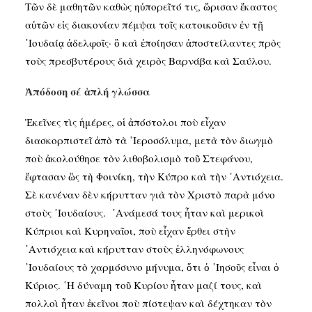
Τῶν δὲ μαθητῶν καθὼς ηὐπορεῖτό τις, ὥρισαν ἕκαστος
αὐτῶν εἰς διακονίαν πέμψαι τοῖς κατοικοῦσιν ἐν τῇ
᾿Ιουδαίᾳ ἀδελφοῖς· ὃ καὶ ἐποίησαν ἀποστείλαντες πρὸς
τοὺς πρεσβυτέρους διὰ χειρὸς Βαρνάβα καὶ Σαύλου.
Ἀπόδοση σέ ἁπλή γλώσσα
Ἐκεῖνες τὶς ἡμέρες, οἱ ἀπόστολοι ποὺ εἶχαν
διασκορπιστεῖ ἀπὸ τὰ ῾Ιεροσόλυμα, μετὰ τὸν διωγμὸ
ποὺ ἀκολούθησε τὸν λιθοβολισμὸ τοῦ Στεφάνου,
ἔφτασαν ὣς τὴ Φοινίκη, τὴν Κύπρο καὶ τὴν ᾿Αντιόχεια.
Σὲ κανέναν δὲν κήρυτταν γιὰ τὸν Χριστὸ παρὰ μόνο
στοὺς ᾿Ιουδαίους. ᾿Ανάμεσά τους ἦταν καὶ μερικοὶ
Κύπριοι καὶ Κυρηναῖοι, ποὺ εἶχαν ἔρθει στὴν
᾿Αντιόχεια καὶ κήρυτταν στοὺς ἑλληνόφωνους
᾿Ιουδαίους τὸ χαρμόσυνο μήνυμα, ὅτι ὁ ᾿Ιησοῦς εἶναι ὁ
Κύριος. ῾Η δύναμη τοῦ Κυρίου ἦταν μαζί τους, καὶ
πολλοὶ ἦταν ἐκεῖνοι ποὺ πίστεψαν καὶ δέχτηκαν τὸν