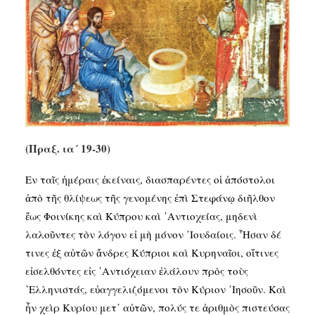
SEARCH
(Πραξ. ια´ 19-30)
Εν ταῖς ἡμέραις ἐκείναις, διασπαρέντες οἱ ἀπόστολοι
ἀπὸ τῆς θλίψεως τῆς γενομένης ἐπὶ Στεφάνῳ διῆλθον
ἕως Φοινίκης καὶ Κύπρου καὶ ᾿Αντιοχείας, μηδενὶ
λαλοῦντες τὸν λόγον εἰ μὴ μόνον ᾿Ιουδαίοις. ῏Ησαν δέ
τινες ἐξ αὐτῶν ἄνδρες Κύπριοι καὶ Κυρηναῖοι, οἵτινες
εἰσελθόντες εἰς ᾿Αντιόχειαν ἐλάλουν πρὸς τοὺς
῾Ελληνιστάς, εὐαγγελιζόμενοι τὸν Κύριον ᾿Ιησοῦν. Καὶ
ἦν χεὶρ Κυρίου μετ᾿ αὐτῶν, πολύς τε ἀριθμὸς πιστεύσας