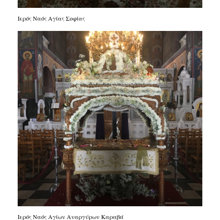
Ιερός Ναός Αγίας Σοφίας
Ιερός Ναός Αγίων Αναργύρων Καραβά