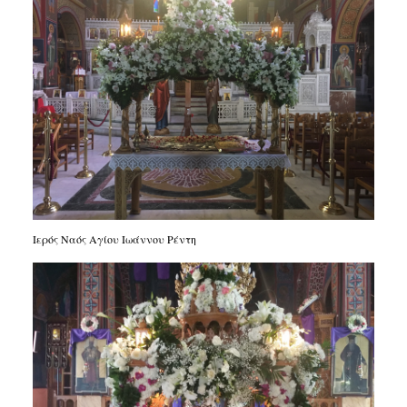
Ιερός Ναός Αγίου Ιωάννου Ρέντη