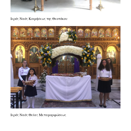
Ιερός Ναός Κοιμήσεως της Θεοτόκου
Ιερός Ναός Θείας Μεταμορφώσεως