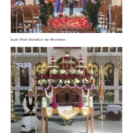
Ιερός Ναός Εισοδίων της Θεοτόκου