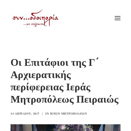
ΑΡΧΙΚΗ
Οι Επιτάφιοι της Γ´
ΘΕΜΑΤΟΛΟΓΙΑ
Αρχιερατικής
ΑΝΑΚΟΙΝΩΣΕΙΣ
περίφερειας Ιεράς
ΕΝΟΡΙΑ ΕΝ ΔΡΑΣΕΙ
ΕΥΑΓΓΕΛΙΣΤΡΙΑ ΠΕΙΡΑΙΏΣ
Μητροπόλεως Πειραιώς
VIDEO
14 ΑΠΡΙΛΊΟΥ, 2017
|
IN
ΙΕΡΏΝ ΜΗΤΡΟΠΌΛΕΩΝ
ΠΑΛΑΙΑ ΣΥΝΟΔΟΙΠΟΡΙΑ
ΕΠΙΚΟΙΝΩΝΙΑ