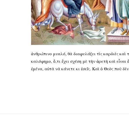
ἀνθρώπινο μυαλό, θὰ διαφυλάξει τὶς καρδιὲς καὶ τὶ
καλόφημο, ὅ,τι ἔχει σχέση μὲ τὴν ἀρετὴ καὶ εἶναι
ἐμένα, αὐτὰ νὰ κάνετε κι ἐσεῖς. Καὶ ὁ Θεὸς ποὺ δίν