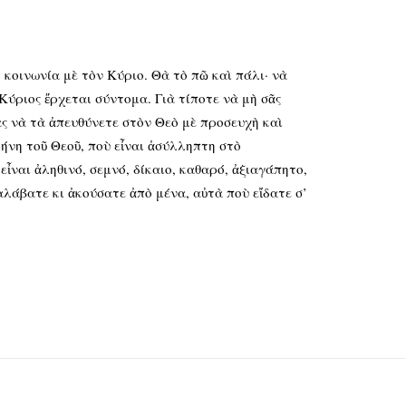
 κοινωνία μὲ τὸν Κύριο. Θὰ τὸ πῶ καὶ πάλι· νὰ
 Κύριος ἔρχεται σύντομα. Γιὰ τίποτε νὰ μὴ σᾶς
ας νὰ τὰ ἀπευθύνετε στὸν Θεὸ μὲ προσευχὴ καὶ
ρήνη τοῦ Θεοῦ, ποὺ εἶναι ἀσύλληπτη στὸ
 εἶναι ἀληθινό, σεμνό, δίκαιο, καθαρό, ἀξιαγάπητο,
ραλάβατε κι ἀκούσατε ἀπὸ μένα, αὐτὰ ποὺ εἴδατε σ’