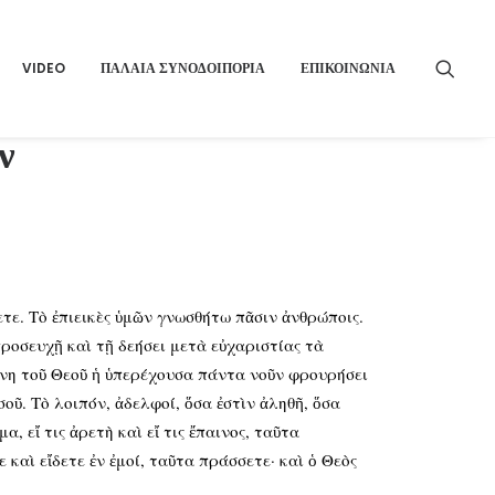
VIDEO
ΠΑΛΑΙΑ ΣΥΝΟΔΟΙΠΟΡΙΑ
ΕΠΙΚΟΙΝΩΝΙΑ
ν
τε. Τὸ ἐπιεικὲς ὑμῶν γνωσθήτω πᾶσιν ἀνθρώποις.
προσευχῇ καὶ τῇ δεήσει μετὰ εὐχαριστίας τὰ
ήνη τοῦ Θεοῦ ἡ ὑπερέχουσα πάντα νοῦν φρουρήσει
οῦ. Τὸ λοιπόν, ἀδελφοί, ὅσα ἐστὶν ἀληθῆ, ὅσα
, εἴ τις ἀρετὴ καὶ εἴ τις ἔπαινος, ταῦτα
 καὶ εἴδετε ἐν ἐμοί, ταῦτα πράσσετε· καὶ ὁ Θεὸς