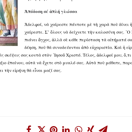
Ἀπόδοση σέ ἁπλή γλώσσα
Ἀδελφοί, νὰ χαίρεστε πάντοτε μὲ τὴ χαρὰ ποὺ δίνει ἡ
χαίρεστε. Σ’ ὅλους νὰ δείχνετε τὴν καλοσύνη σας. ῾Ο
πιάνει ἄγχος, ἀλλὰ σὲ κάθε περίσταση τὰ αἰτήματά σ
δέηση, ποὺ θὰ συνοδεύονται ἀπὸ εὐχαριστία. Καὶ ἡ εἰ
ς σκέψεις σας κοντὰ στὸν ᾿Ιησοῦ Χριστό. Τέλος, ἀδελφοί μου, ὅ,τι
 ἄξιο ἐπαίνου, αὐτὰ νὰ ἔχετε στὸ μυαλό σας. Αὐτὰ ποὺ μάθατε, πα
ει τὴν εἰρήνη θὰ εἶναι μαζί σας.