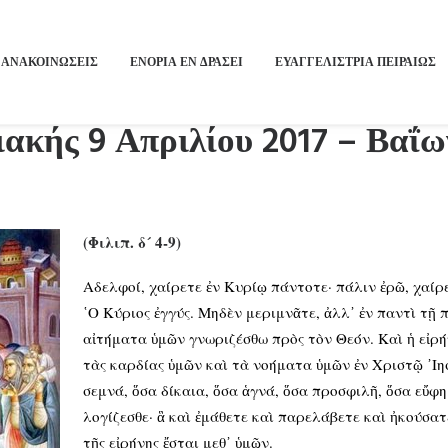
ΑΝΑΚΟΙΝΩΣΕΙΣ
ΕΝΟΡΙΑ ΕΝ ΔΡΑΣΕΙ
ΕΥΑΓΓΕΛΙΣΤΡΙΑ ΠΕΙΡΑΙΏΣ
ακής 9 Απριλίου 2017 – Βαΐω
(Φιλιπ. δ´ 4-9)
Αδελφοί, χαίρετε ἐν Κυρίῳ πάντοτε· πάλιν ἐρῶ, χαίρε
῾Ο Κύριος ἐγγύς. Μηδὲν μεριμνᾶτε, ἀλλ᾿ ἐν παντὶ τῇ 
αἰτήματα ὑμῶν γνωριζέσθω πρὸς τὸν Θεόν. Καὶ ἡ εἰρ
τὰς καρδίας ὑμῶν καὶ τὰ νοήματα ὑμῶν ἐν Χριστῷ ᾿Ιησ
σεμνά, ὅσα δίκαια, ὅσα ἁγνά, ὅσα προσφιλῆ, ὅσα εὔφημα
λογίζεσθε· ἃ καὶ ἐμάθετε καὶ παρελάβετε καὶ ἠκούσατε
τῆς εἰρήνης ἔσται μεθ᾿ ὑμῶν.