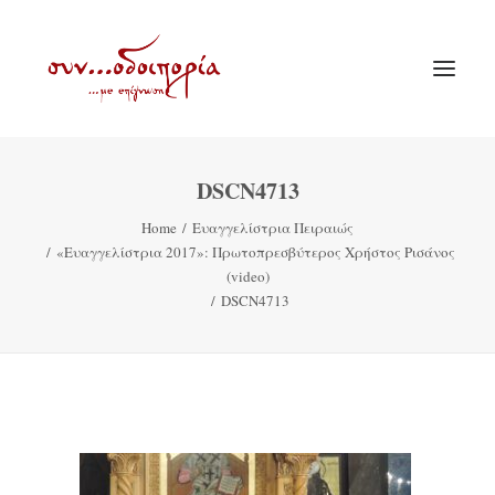
DSCN4713
ΑΡΧΙΚΗ
Home
Ευαγγελίστρια Πειραιώς
ΘΕΜΑΤΟΛΟΓΙΑ
«Ευαγγελίστρια 2017»: Πρωτοπρεσβύτερος Χρήστος Ρισάνος
ΑΝΑΚΟΙΝΩΣΕΙΣ
(video)
DSCN4713
ΕΝΟΡΙΑ ΕΝ ΔΡΑΣΕΙ
ΕΥΑΓΓΕΛΙΣΤΡΙΑ ΠΕΙΡΑΙΏΣ
VIDEO
ΠΑΛΑΙΑ ΣΥΝΟΔΟΙΠΟΡΙΑ
ΕΠΙΚΟΙΝΩΝΙΑ