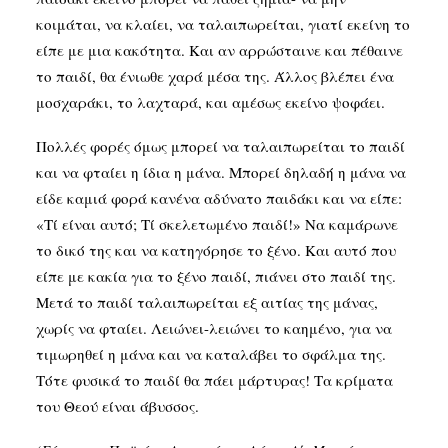
κοιμάται, να κλαίει, να ταλαιπωρείται, γιατί εκείνη το
είπε με μια κακότητα. Και αν αρρώσταινε και πέθαινε
το παιδί, θα ένιωθε χαρά μέσα της. Άλλος βλέπει ένα
μοσχαράκι, το λαχταρά, και αμέσως εκείνο ψοφάει.
Πολλές φορές όμως μπορεί να ταλαιπωρείται το παιδί
και να φταίει η ίδια η μάνα. Μπορεί δηλαδή η μάνα να
είδε καμιά φορά κανένα αδύνατο παιδάκι και να είπε:
«Τί είναι αυτό; Τί σκελετωμένο παιδί!» Να καμάρωνε
το δικό της και να κατηγόρησε το ξένο. Και αυτό που
είπε με κακία για το ξένο παιδί, πιάνει στο παιδί της.
Μετά το παιδί ταλαιπωρείται εξ αιτίας της μάνας,
χωρίς να φταίει. Λειώνει-λειώνει το καημένο, για να
τιμωρηθεί η μάνα και να καταλάβει το σφάλμα της.
Τότε φυσικά το παιδί θα πάει μάρτυρας! Τα κρίματα
του Θεού είναι άβυσσος.