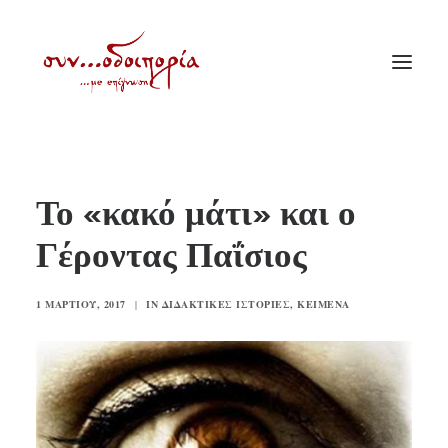
ΑΡΧΙΚΗ
Το «κακό μάτι» και ο
ΘΕΜΑΤΟΛΟΓΙΑ
Γέροντας Παΐσιος
ΑΝΑΚΟΙΝΩΣΕΙΣ
ΕΝΟΡΙΑ ΕΝ ΔΡΑΣΕΙ
1 ΜΑΡΤΊΟΥ, 2017
|
IN
ΔΙΔΑΚΤΙΚΈΣ ΙΣΤΟΡΊΕΣ
,
ΚΕΊΜΕΝΑ
ΕΥΑΓΓΕΛΙΣΤΡΙΑ ΠΕΙΡΑΙΏΣ
VIDEO
ΠΑΛΑΙΑ ΣΥΝΟΔΟΙΠΟΡΙΑ
ΕΠΙΚΟΙΝΩΝΙΑ