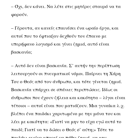
– Όχι, δεν κάνει. Να λέτε στις μητέρες σταυρό να τα
φορούν.
– Γέροντα, αν κανείς επαινέσει ένα ωραίο έργο, και
αυτοί που το έφτιαξαν δεχθούν τον έπαινο με
υπερήφανο λογισμό και γίνει ζημιά, αυτό είναι
βασκανία;
– Αυτό δεν είναι βασκανία. Σ’ αυτήν την περίπτωση
λειτουργούν οι πνευματικοί νόμοι. Παίρνει τη Χάρη
Του ο Θεός από τον άνθρωπο, και τότε γίνεται ζημιά.
Βασκανία υπάρχει σε σπάνιες περιπτώσεις. Ιδίως oι
άνθρωποι που έχουν ζήλεια και κακότητα – λίγοι είναι
τέτοιοι – αυτοί είναι που ματιάζουν. Μια γυναίκα λ.χ.
βλέπει ένα παιδάκι χαριτωμένο με την μάνα του και
λέει με κακότητα: «Γιατί να μην το είχα εγώ αυτό το
παιδί; Γιατί να το δώσει ο Θεός σ’ αύτη;» Τότε το
παιδάκι εκείνο μπορεί να πάθει ζημιά- να μην